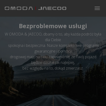
Skip to main navigation
Skip to main content
Skip to page footer
Bezproblemowe usługi
W OMODA & JAECOO, dbamy o to, aby każda podróż była
dla Ciebie
spokojna i bezpieczna. Nasze kompleksowe programy
gwarancyjne i pomocy
drogowej mają na celu zapewnienie, że Twój pojazd
będzie działał jak najlepiej,
bez względu na to, dokąd zmierzasz.