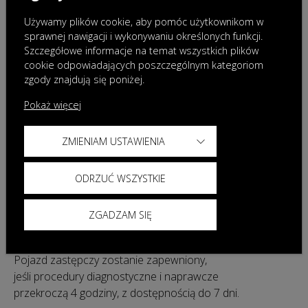
Używamy plików cookie, aby pomóc użytkownikom w
sprawnej nawigacji i wykonywaniu określonych funkcji.
Szczegółowe informacje na temat wszystkich plików
cookie odpowiadających poszczególnym kategoriom
zgody znajdują się poniżej.
Pokaż więcej
ZMIENIAM USTAWIENIA
ODRZUĆ WSZYSTKIE
Ubezpieczenie mobilności na
ZGADZAM SIĘ
okres napraw
Pojazd zastępczy
Pojazd zastępczy zostanie zapewniony,
jeśli procedury diagnostyczne i naprawcze
przekroczą 4 godziny, z dostępnością do 7 dni.