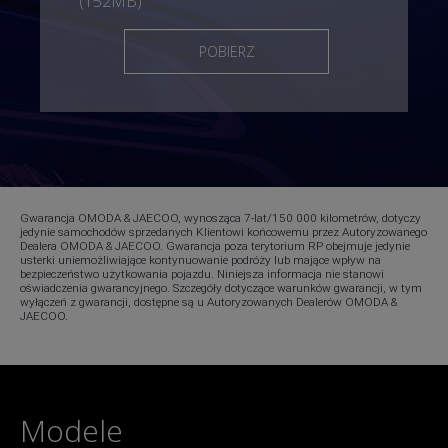
(152MB)
POBIERZ
Gwarancja OMODA & JAECOO, wynosząca 7-lat/150 000 kilometrów, dotyczy
jedynie samochodów sprzedanych Klientowi końcowemu przez Autoryzowanego
Dealera OMODA & JAECOO. Gwarancja poza terytorium RP obejmuje jedynie
usterki uniemożliwiające kontynuowanie podróży lub mające wpływ na
bezpieczeństwo użytkowania pojazdu. Niniejsza informacja nie stanowi
oświadczenia gwarancyjnego. Szczegóły dotyczące warunków gwarancji, w tym
wyłączeń z gwarancji, dostępne są u Autoryzowanych Dealerów OMODA &
JAECOO.
Modele