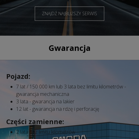
ZNAJDŹ NAJBLIŻSZY SERWIS
Gwarancja
Pojazd:
7 lat / 150 000 km lub 3 lata bez limitu kilometrów -
gwarancja mechaniczna
3 lata - gwarancja na lakier
12 lat - gwarancja na rdzę i perforację
Części zamienne:
2 lata bez limitu kilometrów