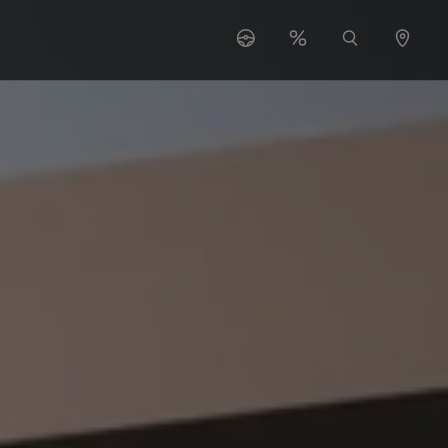
s"
 for "O nas"