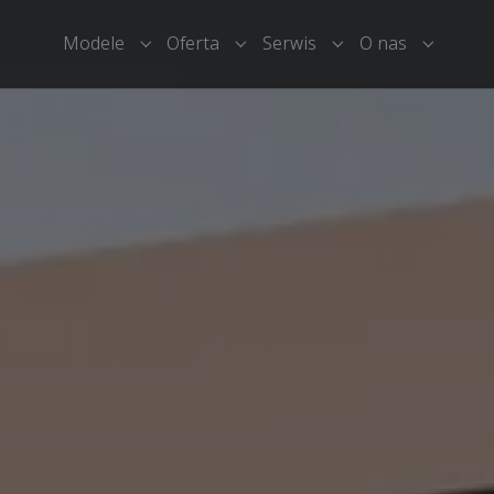
Modele
Oferta
Serwis
O nas
Submenu for "Modele"
Submenu for "Oferta"
Submenu for "Serwi
Submenu