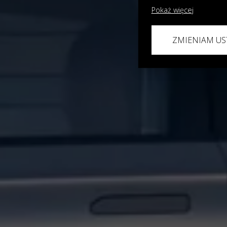
Apl
Pokaż więcej
ZMIENIAM US