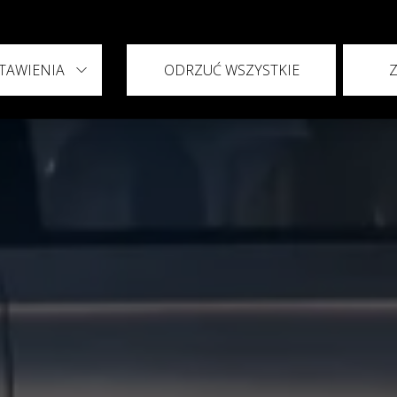
ikacja OMODA & JA
TAWIENIA
ODRZUĆ WSZYSTKIE