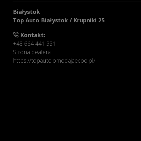
Białystok
Top Auto Białystok
/
Krupniki 25
Kontakt:
+48 664 441 331
Strona dealera:
https://topauto.omodajaecoo.pl/
Bielsko-Biała
OMODA | JAECOO Korczyk Bielsko-Biała
/
War
Kontakt:
+48 33 506 44 00
Strona dealera:
https://korczyk.omodajaecoo.pl/