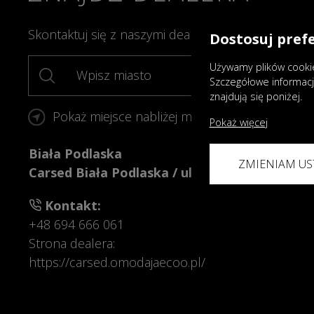
Skontaktuj się z naszymi dealerami, aby złożyć za
Dostosuj pref
Używamy plików cookie
Wpisz miasto
Szczegółowe informac
znajdują się poniżej.
Pokaż miejsce nabliżej mnie
Pokaż więcej
Biała Podlaska
ZMIENIAM US
Carsed Biała Podlaska
/
ul. Janowska 71
Kontakt:
+48 694 666 061
Strona dealera:
https://carsed.omodajaecoo.pl/