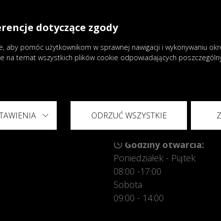
mówienie lub umówić się na jazdę próbną.
erencje dotyczące zgody
, aby pomóc użytkownikom w sprawnej nawigacji i wykonywaniu okreś
je na temat wszystkich plików cookie odpowiadających poszczegól
TAWIENIA
ODRZUĆ WSZYSTKIE
Godziny otwarcia:
Poniedziałek - Piątek
08:00 -17:00
Sobota
09:00 - 14:00