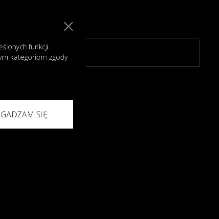
lonych funkcji.
nym kategoriom zgody
ZGADZAM SIĘ