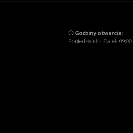
Godziny otwarcia:
Poniedziałek - Piątek 09:00
szawska 280
Godziny otwarcia:
Salon:
Poniedziałek - Piątek 08:00 
Sobota 08:00 - 14:00