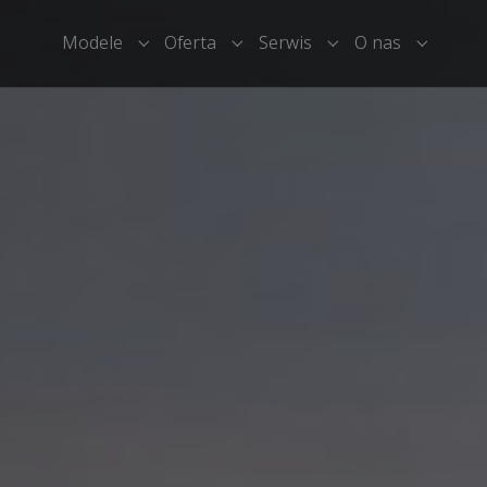
Modele
Oferta
Serwis
O nas
Submenu for "Modele"
Submenu for "Oferta"
Submenu for "Serwi
Submenu