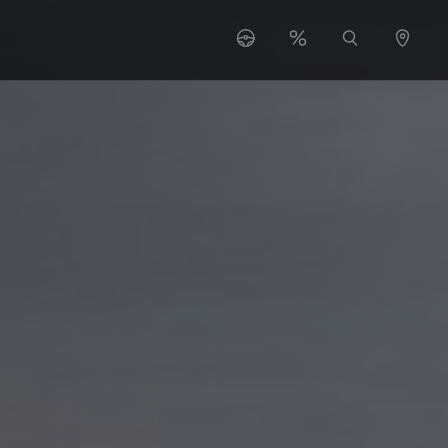
s"
 for "O nas"