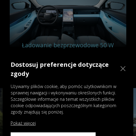
Ładowanie bezprzewodowe 50 W
Ładowarka bezprzewodowa o dużej
mocy, do 50 W, zadba o naładowanie
Dostosuj preferencje dotyczące
Twojego telefonu. Pozostań w
zgody
kontakcie bez uciążliwych kabli.
Używamy plików cookie, aby pomóc użytkownikom w
sprawnej nawigacji i wykonywaniu określonych funkcji.
Szczegółowe informacje na temat wszystkich plików
cookie odpowiadających poszczególnym kategoriom
zgody znajdują się poniżej.
Pokaż więcej