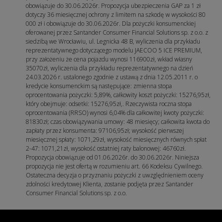
obowiązuje do 30.06.2026r. Propozycja ubezpieczenia GAP za 1 zł
dotyczy 36 miesięcznej ochrony z limitem na szkodę w wysokości 80
000 zł i obowiązuje do 30.06.2026r. Dla pożyczki konsumenckiej
oferowanej przez Santander Consumer Financial Solutions sp. z o.o. z
siedzibą we Wrocławiu, ul. Legnicka 48 B, wyliczenia dla przykładu
reprezentatywnego dotyczącego modelu JAECOO 5 ICE PREMIUM,
przy założeniu że cena pojazdu wynosi 116900zł, wkład własny
35070zł, wyliczenia dla przykładu reprezentatywnego na dzień
24.03.2026 r. ustalonego zgodnie z ustawą z dnia 12.05.2011 r. o
kredycie konsumenckim są następujące: zmienna stopa
oprocentowania pożyczki: 5,89%, całkowity koszt pożyczki: 15276,95zł,
który obejmuje: odsetki: 15276,95zł,. Rzeczywista roczna stopa
oprocentowania (RRSO) wynosi 6,04% dla całkowitej kwoty pożyczki:
81830zł; czas obowiązywania umowy: 48 miesięcy; całkowita kwota do
zapłaty przez konsumenta: 97106,95zł; wysokość pierwszej
miesięcznej spłaty: 1071,29zł, wysokość miesięcznych równych spłat
2-47: 1071,21zł, wysokość ostatniej raty balonowej: 46760zł.
Propozycja obowiązuje od 01.06.2026r. do 30.06.2026r. Niniejsza
propozycja nie jest ofertą w rozumieniu art. 66 Kodeksu Cywilnego.
Ostateczna decyzja o przyznaniu pożyczki z uwzględnieniem oceny
zdolności kredytowej Klienta, zostanie podjęta przez Santander
Consumer Financial Solutions sp. z o.o.