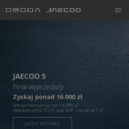
Skip to main navigation
Skip to main content
Skip to page footer
JAECOO 5
Finał wyprzedaży
Zyskaj ponad 16 000 zł
1
Wersja Premium już od 116 900 zł
1
Ubezpieczenia OC/AC oraz GAP – każde za 1 zł
JAZDA TESTOWA