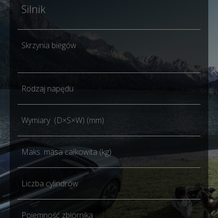
Silnik
1.6
Skrzynia biegów
Aut
dwu
Rodzaj napędu
FW
Wymiary (D×S×W) (mm)
438
Maks. masa całkowita (kg)
194
Liczba cylindrów
4
Pojemność zbiornika
51