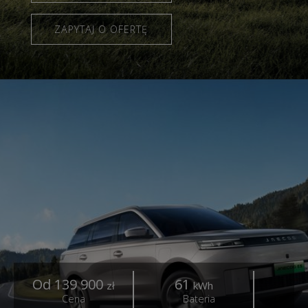
ZAPYTAJ O OFERTĘ
Od 139 900
61
4
zł
kWh
Cena
Bateria
Z