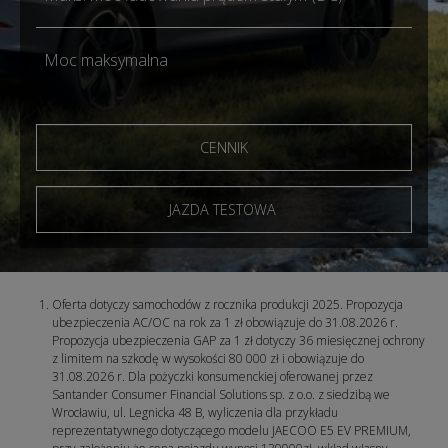
Moc maksymalna
CENNIK
JAZDA TESTOWA
Oferta dotyczy samochodów z rocznika produkcji 2025. Propozycja
ubezpieczenia AC/OC na rok za 1 zł obowiązuje do 31.08.2026 r.
Propozycja ubezpieczenia GAP za 1 zł dotyczy 36 miesięcznej ochrony
z limitem na szkodę w wysokości 80 000 zł i obowiązuje do
31.08.2026 r. Dla pożyczki konsumenckiej oferowanej przez
Santander Consumer Financial Solutions sp. z o.o. z siedzibą we
Wrocławiu, ul. Legnicka 48 B, wyliczenia dla przykładu
reprezentatywnego dotyczącego modelu JAECOO E5 EV PREMIUM,