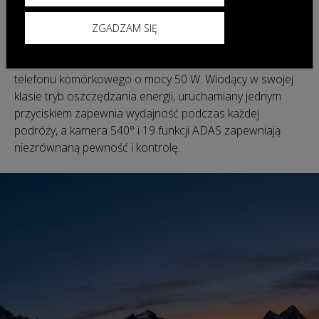
Funkcjonalność
ZGADZAM SIĘ
Ciesz się najszybszym w swojej klasie szybkim
ładowaniem w 28 minut (30–80%) oraz ładowaniem
telefonu komórkowego o mocy 50 W. Wiodący w swojej
klasie tryb oszczędzania energii, uruchamiany jednym
przyciskiem zapewnia wydajność podczas każdej
podróży, a kamera 540° i 19 funkcji ADAS zapewniają
niezrównaną pewność i kontrolę.