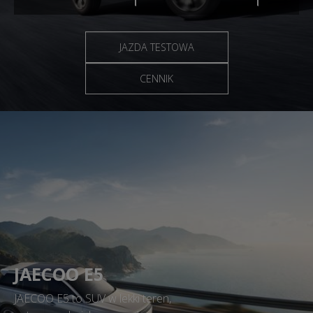
JAZDA TESTOWA
CENNIK
JAECOO E5
JAECOO E5 to SUV w lekki teren,