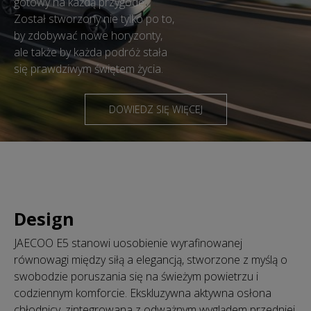
gotowy na każdą przygodę.
Został stworzony nie tylko po to,
by zdobywać nowe horyzonty,
ale także by każda podróż stała
się prawdziwym świętem życia.
DOWIEDZ SIĘ WIĘCEJ
Design
JAECOO E5 stanowi uosobienie wyrafinowanej
równowagi między siłą a elegancją, stworzone z myślą o
swobodzie poruszania się na świeżym powietrzu i
codziennym komforcie. Ekskluzywna aktywna osłona
chłodnicy, zintegrowana z odważnym wyglądem przedniej