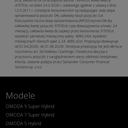
przy założeniu że cena pojazdu wynosi 139900zł, wkład własny
41970zł, na dzień 24.3.2026 r. ustalonego zgodnie z ustawą z dnia
12.5.2011 r. o kredycie konsumenckim są następujące: stała stopa
oprocentowania pożyczki: 0%, całkowity koszt pożyczki: 0zł.
Rzeczywista roczna stopa oprocentowania (RRSO) wynosi 0% dla
całkowitej kwoty pożyczki: 97930zł; czas obowiązywania umowy: 24
miesięcy; całkowita kwota do zapłaty przez konsumenta: 97930zł;
wysokość pierwszej miesięcznej spłaty: 4080,34zł, wysokość
miesięcznych równych spłat 2-24: 4080,42zł. Propozycja obowiązuje
od 01.04.2026r. do 31.08.2026r. Niniejsza propozycja nie jest ofertą w
rozumieniu art. 66 Kodeksu Cywilnego. Ostateczna decyzja o
przyznaniu pożyczki z uwzględnieniem oceny zdolności kredytowej
Klienta, zostanie podjęta przez Santander Consumer Financial
Solutions sp. z o.o.
Modele
OMODA 9 Super Hybrid
OMODA 7 Super Hybrid
OMODA 5 Hybrid