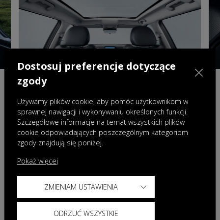
Dostosuj preferencje dotyczące
zgody
Panoramiczna dach 1,45 m²
Używamy plików cookie, aby pomóc użytkownikom w
Panoramiczny dach o powierzchni 1,45 m²,
sprawnej nawigacji i wykonywaniu określonych funkcji.
najlepszy w swojej klasie, zapewnia nieograniczony
Szczegółowe informacje na temat wszystkich plików
cookie odpowiadających poszczególnym kategoriom
widok, wypełniając każdą podróż światłem i
zgody znajdują się poniżej.
przetrzenią
Pokaż więcej
ZMIENIAM USTAWIENIA
ODRZUĆ WSZYSTKIE