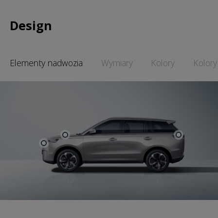
Design
Elementy nadwozia
Wymiary
Kolory
Kolory