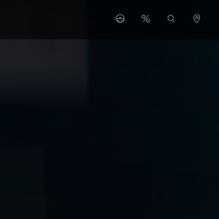
s"
 for "O nas"