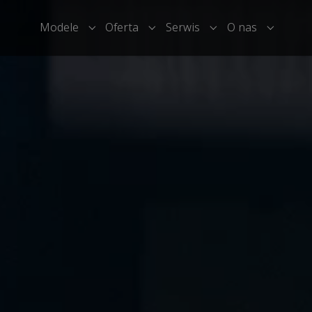
Modele
Oferta
Serwis
O nas
Submenu for "Modele"
Submenu for "Oferta"
Submenu for "Serwi
Submenu