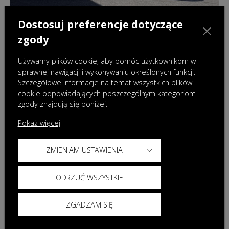
Dostosuj preferencje dotyczące
28.07.2026
|
Aktualności
zgody
Nowa OMODA 9 Super Hybrid Exclusive
Black – flagowy model w ekskluzywnej
Używamy plików cookie, aby pomóc użytkownikom w
odsłonie
sprawnej nawigacji i wykonywaniu określonych funkcji.
Szczegółowe informacje na temat wszystkich plików
cookie odpowiadających poszczególnym kategoriom
zgody znajdują się poniżej.
Pokaż więcej
ZMIENIAM USTAWIENIA
ODRZUĆ WSZYSTKIE
ZGADZAM SIĘ