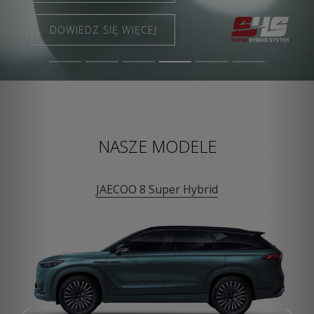
DOWIEDZ SIĘ WIĘCEJ
DOWIEDZ SIĘ WIĘCEJ
NASZE MODELE
JAECOO 8 Super Hybrid