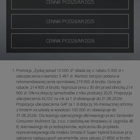
CENNIK PY2025/MY2025
CENNIK PY2026/MY2025
CENNIK PY2026/MY2026
Promocja „Zyskaj ponad 10 000 zł" składa się z: rabatu 5 000 zł +
ubezpieczenia o wartości 5 497 zł. Wartość korzyści podana w
rekomendowanej cenie cennikowej 219 900 zł brutto. Cena po
rabacie: 214 900 zł brutto. Najniższa cena z 30 dni przed obniżką 214
900 zł. Oferta dotyczy samochodów z roku produkcji 2025. Propozycja
ubezpieczenia AC/OC na rok za 1 zł obowiązuje do 31.08.2026r.
Propozycja ubezpieczenia GAP za 1 zł dotyczy 36 miesięcznej ochrony
z limitem na szkodę w wysokości 100 000 zł i obowiązuje do
31.08.2026r. Dla leasingu operacyjnego oferowanego przez Santander
Consumer Multirent Sp. z o.o. z siedzibą we Wrocławiu ul. Legnicka 48
B, skierowanego do przedsiębiorców, wyliczenia dla przykładu
reprezentatywnego dla modelu Omoda 9 Super Hybrid Exlusive przy
założeniu następujących parametrów: cena zakupu 214900 zł brutto,