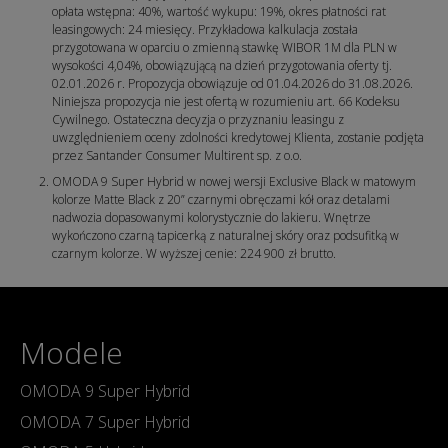
opłata wstępna: 40%, wartość wykupu: 19%, okres płatności rat
leasingowych: 24 miesięcy. Przykładowa kalkulacja została
przygotowana w oparciu o zmienną stawkę WIBOR 1M dla PLN w
wysokości 4,04%, obowiązującą na dzień przygotowania oferty tj.
02.01.2026 r. Propozycja obowiązuje od 01.04.2026 do 31.08.2026.
Niniejsza propozycja nie jest ofertą w rozumieniu art. 66 Kodeksu
Cywilnego. Ostateczna decyzja o przyznaniu leasingu z
uwzględnieniem oceny zdolności kredytowej Klienta, zostanie podjęta
przez Santander Consumer Multirent sp. z o.o.
OMODA 9 Super Hybrid w nowej wersji Exclusive Black w matowym
kolorze Matte Black z 20” czarnymi obręczami kół oraz detalami
nadwozia dopasowanymi kolorystycznie do lakieru. Wnętrze
wykończono czarną tapicerką z naturalnej skóry oraz podsufitką w
czarnym kolorze. W wyższej cenie: 224 900 zł brutto.
Modele
OMODA 9 Super Hybrid
OMODA 7 Super Hybrid