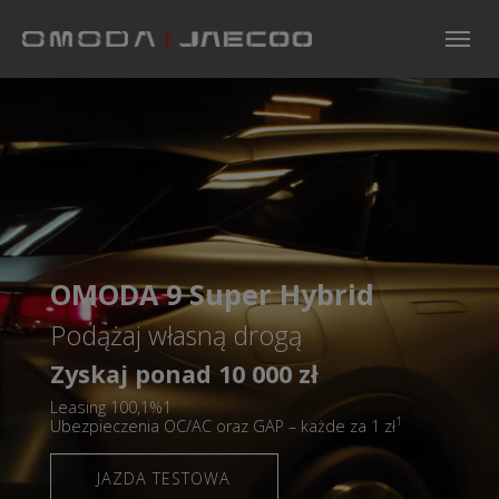
Skip to main navigation
Skip to main content
Skip to page footer
OMODA 9 Super Hybrid
Podążaj własną drogą
Zyskaj ponad 10 000 zł
Leasing 100,1%1
1
Ubezpieczenia OC/AC oraz GAP – każde za 1 zł
JAZDA TESTOWA