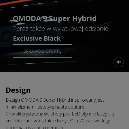
OMODA 9 Super Hybrid
Teraz także w wyjątkowej odsłonie
2
Exclusive Black
SPRAWDŹ OFERTĘ
Design
Design OMODA 9 Super Hybrid inspirowany jest
minimalizmem i estetyką haute couture.
Charakterystyczny świetlisty pas LED płynnie łączy się
zreflektorami w kształcie litery „X”, a 20-calowe felgi
dopełniają wyglądu premium.