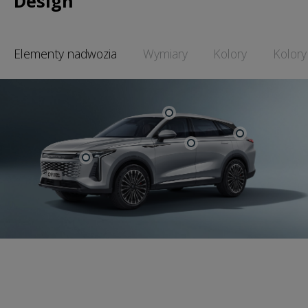
Design
Elementy nadwozia
Wymiary
Kolory
Kolory