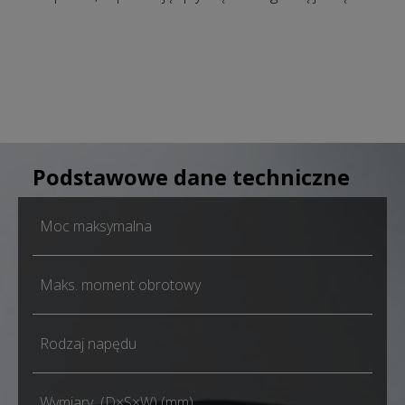
Podstawowe dane techniczne
Moc maksymalna
Maks. moment obrotowy
Rodzaj napędu
Wymiary (D×S×W) (mm)