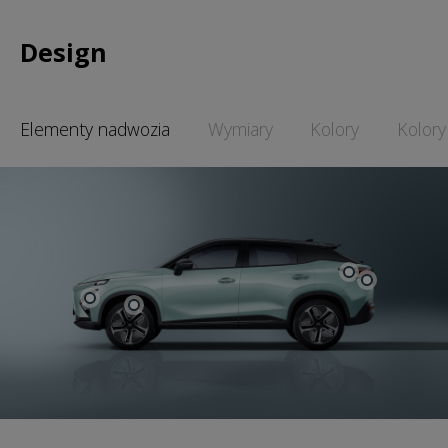
Design
Elementy nadwozia
Wymiary
Kolory
Kolory