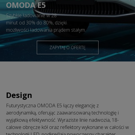
OMODA E5
Szybkie ładowanie w 28
minut od 30% do 80%, dzięki
możliwości ładowania prądem stałym.
ZAPYTAJ O OFERTĘ
Design
Futurystyczna OMODA E5 łączy elegancję z
aerodynamiką, oferując zaawansowaną technologię i
wyjątkową efektywność. Wyraziste linie nadwozia, 18-
calowe obręcze kół oraz reflektory wykonane w całości w
technologii LED, podkreślają nowoczesny charakter