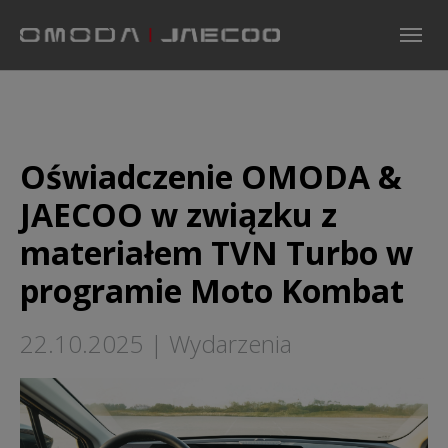
Skip to main navigation
Skip to main content
Skip to page footer
Oświadczenie OMODA &
JAECOO w związku z
materiałem TVN Turbo w
programie Moto Kombat
22.10.2025
|
Wydarzenia