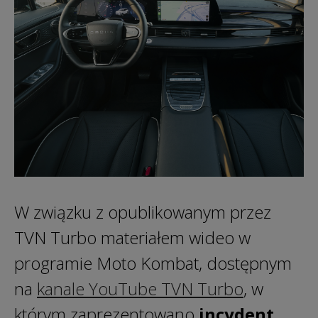
W związku z opublikowanym przez
TVN Turbo materiałem wideo w
programie Moto Kombat, dostępnym
na
kanale YouTube TVN Turbo
, w
którym zaprezentowano
incydent