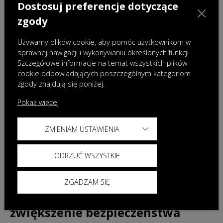
Dostosuj preferencje dotyczące
zabezpieczają złącza przed
zgody
przypadkowym rozłączeniem,
Używamy plików cookie, aby pomóc użytkownikom w
jednocześnie umożliwiając ich
sprawnej nawigacji i wykonywaniu określonych funkcji.
Szczegółowe informacje na temat wszystkich plików
demontaż bez ryzyka uszkodzenia
cookie odpowiadających poszczególnym kategoriom
zgody znajdują się poniżej.
przewodów czy zwarcia.
Pokaż więcej
ZMIENIAM USTAWIENIA
W samochodach produkowanych
przez Grupę CHERY (w tym OMODA
ODRZUĆ WSZYSTKIE
5) powyższe rozwiązania
ZGADZAM SIĘ
konstrukcyjne pozwalają na
zwiększenie bezpieczeństwa