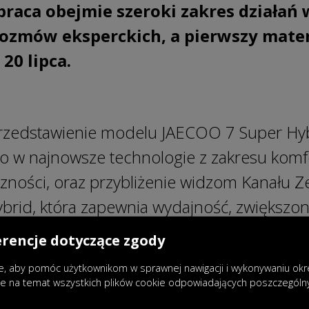
praca obejmie szeroki zakres działa
 rozmów
eksperckich, a pierwszy mater
20 lipca.
przedstawienie modelu JAECOO 7 Super Hyb
 w najnowsze technologie z zakresu komf
czności, oraz przybliżenie widzom Kanału Z
ybrid, która zapewnia wydajność, zwiększo
ę spalin. JAECOO 7 Super Hybrid pojawi s
erencje dotyczące zgody
o oraz w insertach wideo przy audycji „Sió
, aby pomóc użytkownikom w sprawnej nawigacji i wykonywaniu okreś
y promujące model zostaną zaprezentowa
je na temat wszystkich plików cookie odpowiadających poszczegól
formatach redakcyjnych, takich jak „Zero d