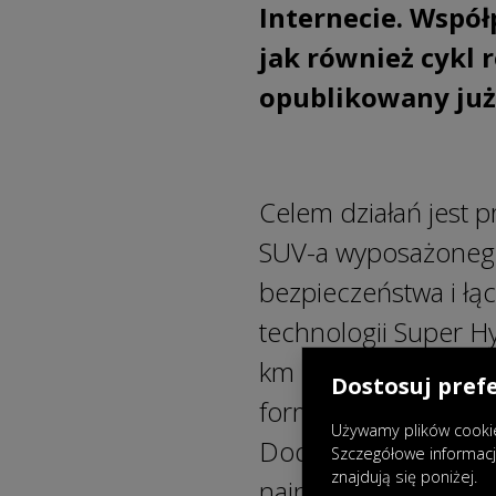
Internecie. Współ
jak również cykl
opublikowany już 
Celem działań jest 
SUV-a wyposażonego
bezpieczeństwa i łą
technologii Super H
km oraz niską emisj
Dostosuj pref
formacie Kanału Zer
Używamy plików cookie
Dodatkowo materiał
Szczegółowe informac
znajdują się poniżej.
najpopularniejszych 