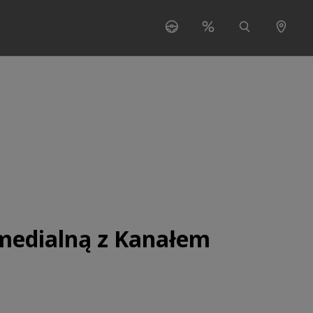
s"
 for "O nas"
medialną z Kanałem