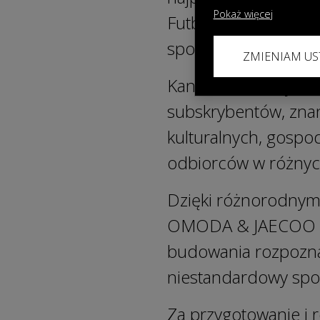
Pokaż więcej
Futbolu”, „Drogowe Z
sportu i mediów.
ZMIENIAM US
Kanał Zero, który o
subskrybentów, znan
kulturalnych, gospo
odbiorców w różnyc
Dzięki różnorodnym 
OMODA & JAECOO Po
budowania rozpozna
niestandardowy spo
Za przygotowanie i 