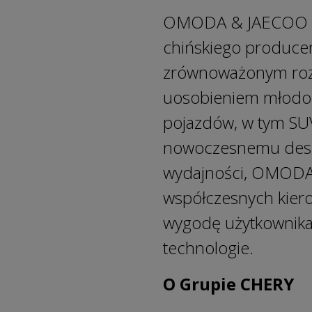
OMODA & JAECOO to
chińskiego produc
zrównoważonym roz
uosobieniem młodośc
pojazdów, w tym SUV
nowoczesnemu design
wydajności, OMODA
współczesnych kie
wygodę użytkownika 
technologie.
O Grupie CHERY