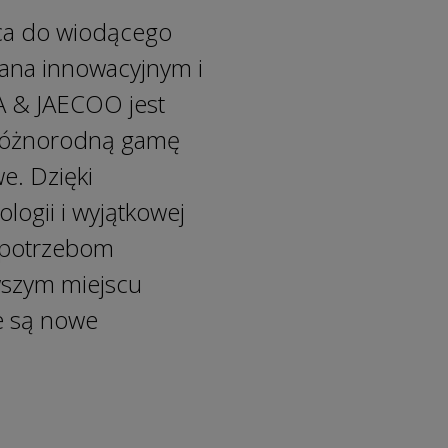
ca do wiodącego
na innowacyjnym i
 & JAECOO jest
c różnorodną gamę
e. Dzięki
ogii i wyjątkowej
 potrzebom
szym miejscu
e są nowe