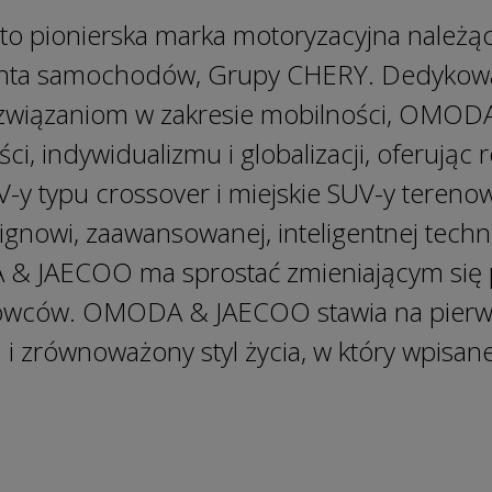
 pionierska marka motoryzacyjna należą
enta samochodów, Grupy CHERY. Dedykowa
wiązaniom w zakresie mobilności, OMODA
i, indywidualizmu i globalizacji, oferują
-y typu crossover i miejskie SUV-y terenow
owi, zaawansowanej, inteligentnej technol
 & JAECOO ma sprostać zmieniającym się
rowców. OMODA & JAECOO stawia na pierw
i zrównoważony styl życia, w który wpisan