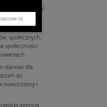
ze świata kultury,
ZGADZAM SIĘ
ad 2 mln
ów: społecznych,
ia społeczności
esowaniach.
o stanowi dla
trzeń do
w nowoczesny i
powiada agencja