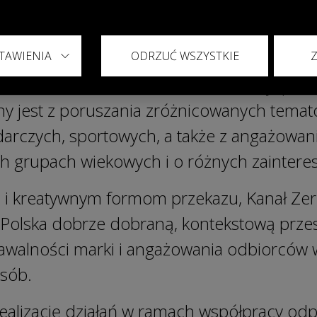
ero” oraz „Godzina Zero” z udziałem gości 
TAWIENIA
ODRZUĆ WSZYSTKIE
d momentu założenia w 2024 r. zdobył pon
y jest z poruszania zróżnicowanych temat
darczych, sportowych, a także z angażowan
h grupach wiekowych i o różnych zainter
i kreatywnym formom przekazu, Kanał Zer
lska dobrze dobraną, kontekstową przes
walności marki i angażowania odbiorców 
sób.
realizację działań w ramach współpracy od