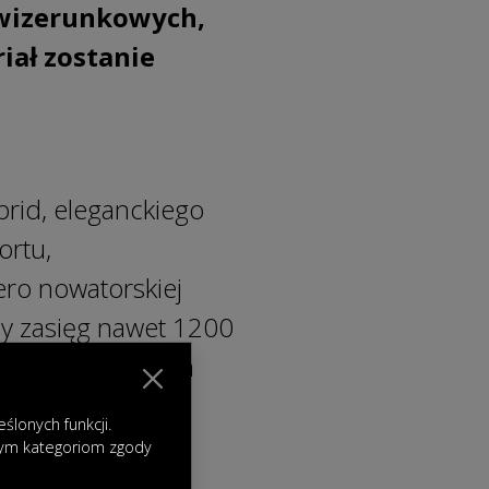
ń wizerunkowych,
iał zostanie
rid, eleganckiego
ortu,
ero nowatorskiej
ny zasięg nawet 1200
ię w dedykowanym
dma Zero Zero”.
lonych funkcji.
ne w
nym kategoriom zgody
o Zera”, „Noc