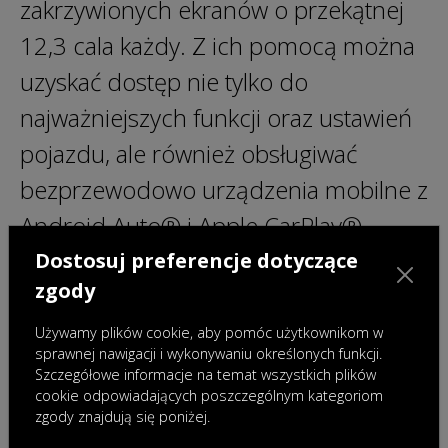
zakrzywionych ekranów o przekątnej
12,3 cala każdy. Z ich pomocą można
uzyskać dostęp nie tylko do
najważniejszych funkcji oraz ustawień
pojazdu, ale również obsługiwać
bezprzewodowo urządzenia mobilne z
Android Auto® i Apple CarPlay®.
Nieocenionym wsparciem jest również
Dostosuj preferencje dotyczące
zgody
system obsługi głosowej Hello
OMODA, który pozwala zarówno
Używamy plików cookie, aby pomóc użytkownikom w
sprawnej nawigacji i wykonywaniu określonych funkcji.
kierowcy, jak i pasażerom sterować
Szczegółowe informacje na temat wszystkich plików
cookie odpowiadających poszczególnym kategoriom
ustawieniami klimatyzacji, telefonu czy
zgody znajdują się poniżej.
nawet decydować o uchyleniu okien.