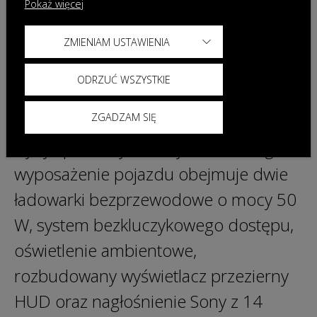
Pokaż więcej
O komfort podróży dbają natomiast
elektrycznie regulowane,
ZMIENIAM USTAWIENIA
podgrzewane i wentylowane fotele.
ODRZUĆ WSZYSTKIE
Zostały one również wyposażone w
ZGADZAM SIĘ
funkcję masażu, która oferuje różne
tryby i poziomy intensywności. Bogate
wyposażenie pojazdu obejmuje dwie
ładowarki bezprzewodowe o mocy 50
W, system bezkluczykowego dostępu,
oświetlenie ambientowe,
rozbudowany wyświetlacz przezierny
HUD oraz nagłośnienie Sony z 14