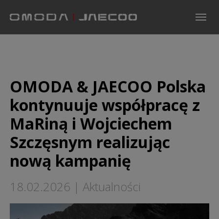
Skip to main navigation
Skip to main content
Skip to page footer
OMODA & JAECOO Polska
kontynuuje współpracę z
MaRiną i Wojciechem
Szczęsnym realizując
nową kampanię
18.02.2026
|
Aktualności