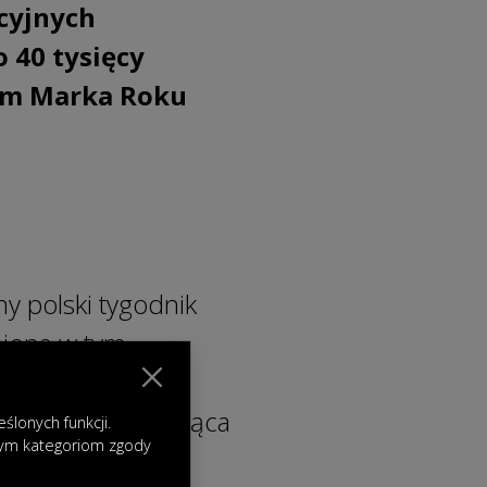
cyjnych
o 40 tysięcy
łem Marka Roku
y polski tygodnik
iona w tym
ego tytułu oraz
czególnie wymagająca
lonych funkcji.
nym kategoriom zgody
7 producentów