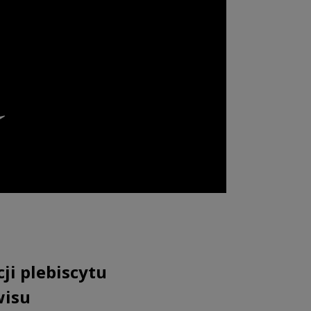
ji plebiscytu
wisu