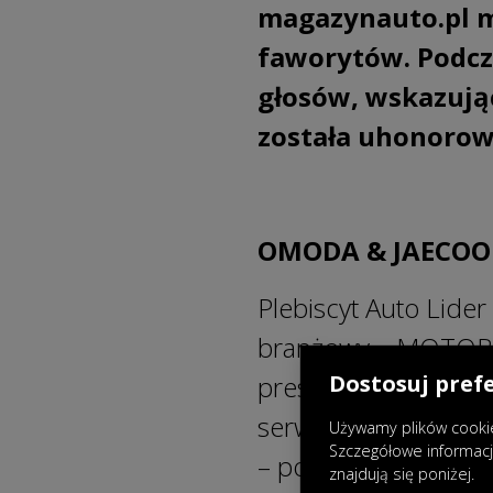
magazynauto.pl m
faworytów. Podcza
głosów, wskazują
została uhonoro
OMODA & JAECOO 
Plebiscyt Auto Lider
branżowy – MOTOR.
prestiżowym konkurs
Dostosuj pref
serwisu magazynauto
Używamy plików cookie
Szczegółowe informac
– podczas tegoroczn
znajdują się poniżej.