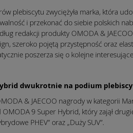
ów plebiscytu zwyciężyła marka, która udo
alność i przekonać do siebie polskich na
 Według redakcji produkty OMODA & JAECOO
ign, szeroko pojętą przystępność oraz elast
atycznie poszerza się o kolejne interesują
brid dwukrotnie na podium plebiscy
MODA & JAECOO nagrody w kategorii Mark
l OMODA 9 Super Hybrid, który zajął drugi
hybrydowe PHEV” oraz „Duży SUV”.