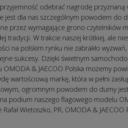
 przyjemność odebrać nagrodę przyznaną w
ie jest dla nas szczególnym powodem do d
ane przez wymagające grono czytelnikó
j tradycji. W trakcie naszej krótkiej, ale n
ci na polskim rynku nie zabrakło wyzwań, 
lejne sukcesy. Dzięki świetnym samochodo
ołu OMODA & JAECOO Polska możemy powie
dę wartościową markę, która w pełni zasłu
tkowym, ogromnym powodem do dumy jest
ię na podium naszego flagowego modelu 
je Rafał Wietoszko, PR, OMODA & JAECOO P