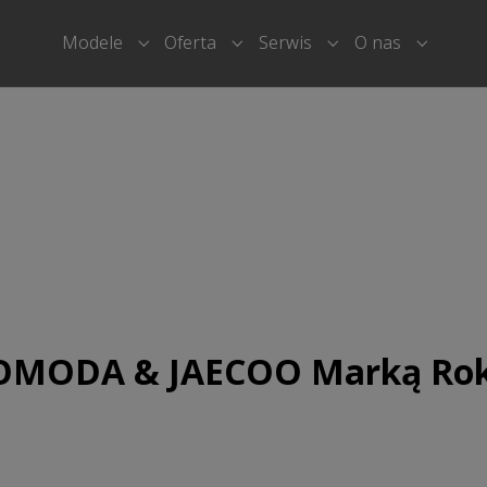
Modele
Oferta
Serwis
O nas
Submenu for "Modele"
Submenu for "Oferta"
Submenu for "Serwi
Submenu
– OMODA & JAECOO Marką Rok