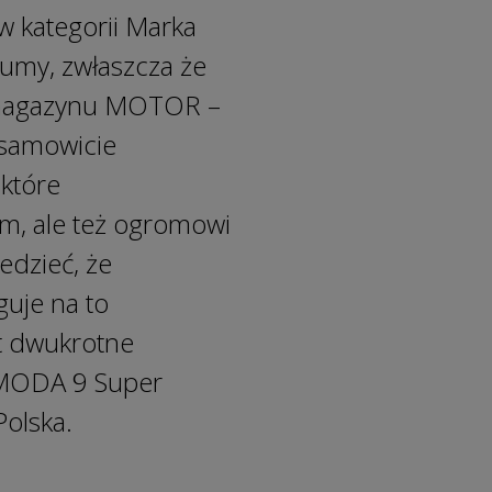
 kategorii Marka
umy, zwłaszcza że
w magazynu MOTOR –
iesamowicie
które
m, ale też ogromowi
dzieć, że
guje na to
 dwukrotne
OMODA 9 Super
olska.