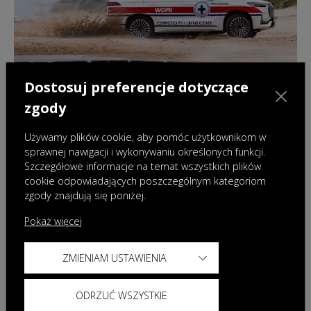
Dostosuj preferencje dotyczące
zgody
Używamy plików cookie, aby pomóc użytkownikom w
sprawnej nawigacji i wykonywaniu określonych funkcji.
Szczegółowe informacje na temat wszystkich plików
18.06.2026
|
Aktualności
cookie odpowiadających poszczególnym kategoriom
Flagowe partnerstwo OMODA & JAECOO
zgody znajdują się poniżej.
Polska i WOPR
Pokaż więcej
ZMIENIAM USTAWIENIA
ODRZUĆ WSZYSTKIE