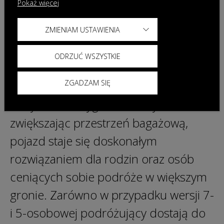
Pokaż więcej
wysokości. Tak imponujące wymiary w
połączeniu z rozstawem osi
ZMIENIAM USTAWIENIA
wynoszącym 2820 mm pozwoliły na
ODRZUĆ WSZYSTKIE
przygotowanie wariantu 7-osobowego.
ZGADZAM SIĘ
Dzięki ostatniemu rzędowi siedzeń,
który można wygodnie złożyć,
zwiększając przestrzeń bagażową,
pojazd staje się doskonałym
rozwiązaniem dla rodzin oraz osób
ceniących sobie podróże w większym
gronie. Zarówno w przypadku wersji 7-
i 5-osobowej podróżujący dostają do