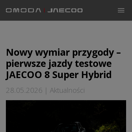
Skip to main navigation
Skip to main content
Skip to page footer
Nowy wymiar przygody –
pierwsze jazdy testowe
JAECOO 8 Super Hybrid
28.05.2026
|
Aktualności