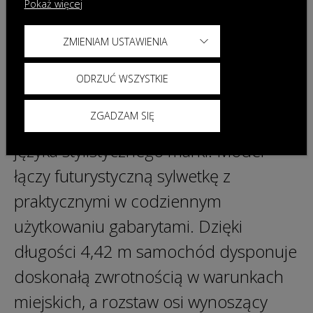
Pokaż więcej
odbył się oficjalny zjazd z linii
ZMIENIAM USTAWIENIA
produkcyjnej modelu OMODA 4.
Najnowszy pojazd w gamie wyróżnia
ODRZUĆ WSZYSTKIE
się ostrymi liniami i wyrazistym
ZGADZAM SIĘ
designem, nawiązującym do nowego
języka stylistycznego marki. Model
łączy futurystyczną sylwetkę z
praktycznymi w codziennym
użytkowaniu gabarytami. Dzięki
długości 4,42 m samochód dysponuje
doskonałą zwrotnością w warunkach
miejskich, a rozstaw osi wynoszący