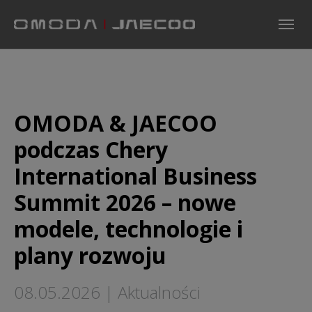
Skip to main navigation
Skip to main content
Skip to page footer
OMODA & JAECOO
podczas Chery
International Business
Summit 2026 – nowe
modele, technologie i
plany rozwoju
08.05.2026
|
Aktualności