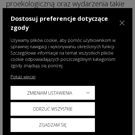
proekologiczną oraz wydarzenia takie
jak Projekt Plaża TVN czy nadchodzący
Dostosuj preferencje dotyczące
Poznań Game Arena 2025.
zgody
Dotychczas marka była zaangażowana
Używamy plików cookie, aby pomóc użytkownikom w
także przy współpracy sponsorskiej z
sprawnej nawigacji i wykonywaniu określonych funkcji.
Szczegółowe informacje na temat wszystkich plików
L’Étape Poland by Tour de France czy
cookie odpowiadających poszczególnym kategoriom
zgody znajdują się poniżej.
partnerstwo z Kanałem Zero. Podczas
Pokaż więcej
wydarzenia zapowiedziano także nowy
projekt, który marka zrealizuje w roku
ZMIENIAM USTAWIENIA
2026 - współpracę ze znaną inicjatywą
ODRZUĆ WSZYSTKIE
sportową Runmageddon.
ZGADZAM SIĘ
Podsumowanie i nowe modele