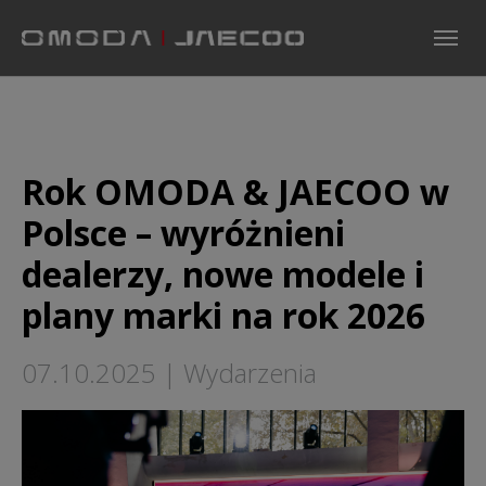
Skip to main navigation
Skip to main content
Skip to page footer
Rok OMODA & JAECOO w
Polsce – wyróżnieni
dealerzy, nowe modele i
plany marki na rok 2026
07.10.2025
|
Wydarzenia