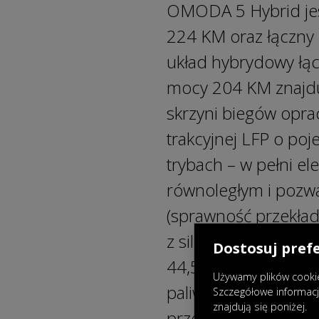
OMODA 5 Hybrid je
224 KM oraz łączny
układ hybrydowy łącz
mocy 204 KM znajduj
skrzyni biegów opra
trakcyjnej LFP o po
trybach – w pełni 
równoległym i pozwa
(sprawność przekła
z silnikiem 1.5 TGD
Dostosuj pref
44,5%, zapewnia zar
Używamy plików cookie
paliwa wynosi jedyn
Szczegółowe informac
znajdują się poniżej.
przejechać trasę o 