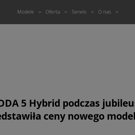
Modele
Oferta
Serwis
O nas
Submenu for "Modele"
Submenu for "Oferta"
Submenu for "Serwi
Submenu
ODA 5 Hybrid podczas jubil
edstawiła ceny nowego mode