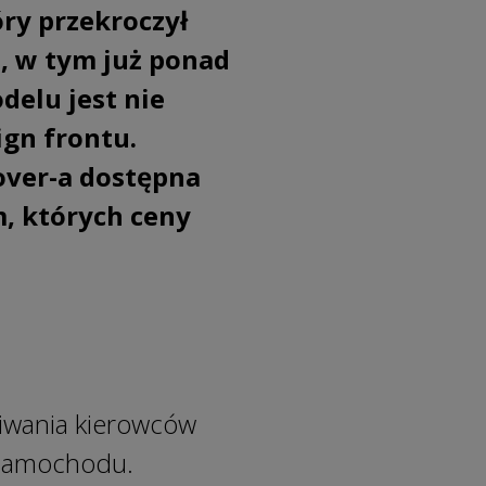
ry przekroczył
, w tym już ponad
elu jest nie
gn frontu.
over-a dostępna
, których ceny
iwania kierowców
 samochodu.