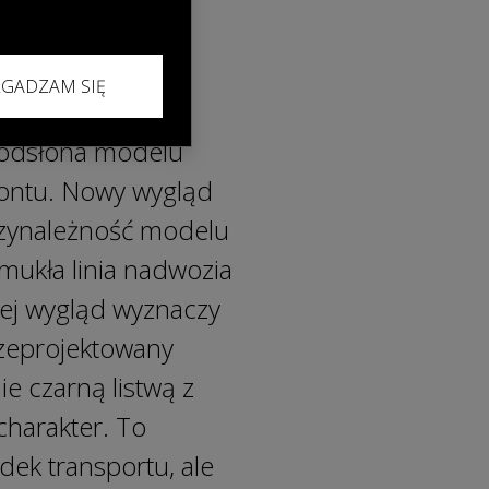
ZGADZAM SIĘ
n Motion, łącząc
 odsłona modelu
ontu. Nowy wygląd
przynależność modelu
ukła linia nadwozia
rej wygląd wyznaczy
zeprojektowany
ie czarną listwą z
charakter. To
dek transportu, ale