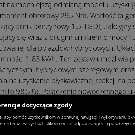
st najmocniejszą odmianą modelu uzysku
 moment obrotowy 295 Nm. Wartość ta gen
ący silnik benzynowy 1.5 TGDI, trakcyjny si
ący się wraz z drugim silnikiem o mocy 1
cowanej dla pojazdów hybrydowych. Układ k
jemności 1.83 kWh. Ten zestaw umożliwia p
elektrycznym, hybrydowym szeregowym or
la na uzyskanie błyskawicznej reakcji na p
dni to 98,5%). Połączenie nowoczesnego 
I osiągającym imponującą sprawność termi
erencje dotyczące zgody
ówno świetną dynamikę, jak i oszczędność.
, aby pomóc użytkownikom w sprawnej nawigacji i wykonywaniu okreś
ie 5,3 l, co oznacza że na jednym baku ki
je na temat wszystkich plików cookie odpowiadających poszczegól
łącznej długości nawet 1000 km.