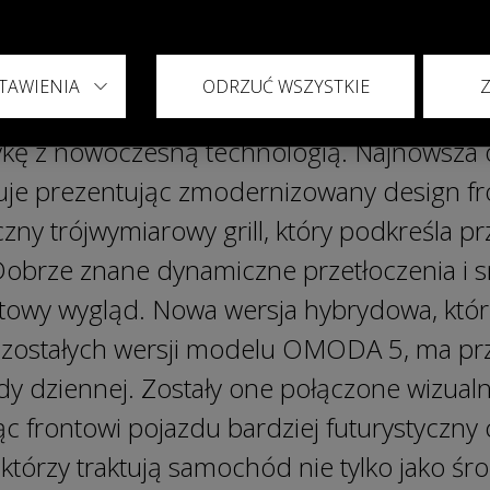
ylistyka przyszłości
TAWIENIA
ODRZUĆ WSZYSTKIE
ała zaprojektowana w duchu filozofii Art i
kę z nowoczesną technologią. Najnowsza
e prezentując zmodernizowany design fr
czny trójwymiarowy grill, który podkreśla 
brze znane dynamiczne przetłoczenia i sm
rtowy wygląd. Nowa wersja hybrydowa, któ
ozostałych wersji modelu OMODA 5, ma pr
azdy dziennej. Zostały one połączone wizualn
frontowi pojazdu bardziej futurystyczny 
 którzy traktują samochód nie tylko jako śro