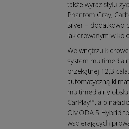
także wyraz stylu ż
Phantom Gray, Carbo
Silver – dodatkowo 
lakierowanym w kolo
We wnętrzu kierowca
system multimedial
przekątnej 12,3 cal
automatyczną klimat
multimedialny obsłu
CarPlay™, a o nała
OMODA 5 Hybrid to t
wspierających prow