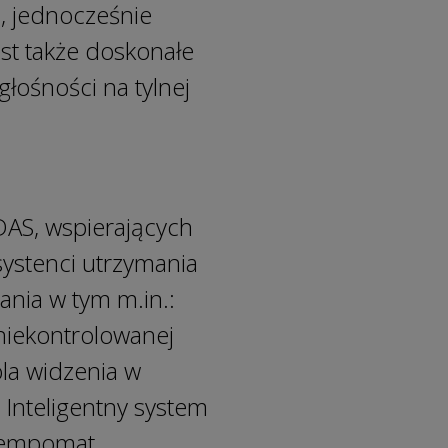
i, jednocześnie
t także doskonałe
łośności na tylnej
AS, wspierających
ystenci utrzymania
ania w tym m.in.:
 niekontrolowanej
la widzenia w
 Inteligentny system
 Tempomat