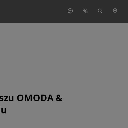
s"
 for "O nas"
euszu OMODA &
lu