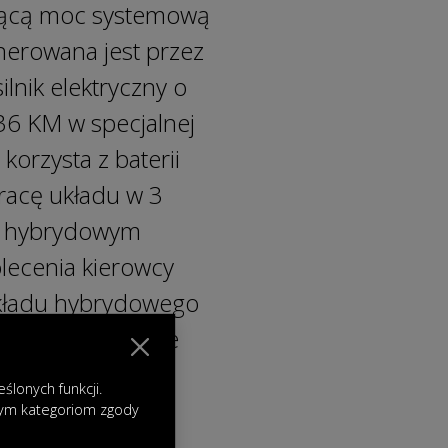
jącą moc systemową
erowana jest przez
lnik elektryczny o
36 KM w specjalnej
orzysta z baterii
racę układu w 3
az hybrydowym
olecenia kierowcy
układu hybrydowego
czną na poziomie
 Średnie zużycie
lonych funkcji.
erowcy mogą
nym kategoriom zgody