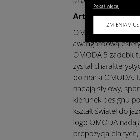
Pokaż więcej
Art in Motion – st
ZMIENIAM US
OMODA 5 Hybrid zost
awangardową estety
OMODA 5 zadebiutuj
zyskał charakterysty
do marki OMODA. Do
nadają stylowy, spo
kierunek designu p
kształt świateł do j
logo OMODA nadając 
propozycja dla tych,