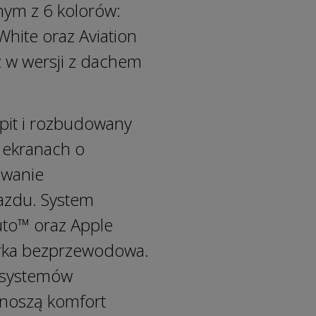
nym z 6 kolorów:
hite oraz Aviation
ż w wersji z dachem
pit i rozbudowany
 ekranach o
owanie
jazdu. System
uto™ oraz Apple
arka bezprzewodowa.
t systemów
dnoszą komfort