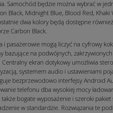
ycia. Samochód będzie można wybrać w jed
n Black, Midnight Blue, Blood Red, Khaki W
ostatnie dwa kolory będą dostępne równie
rze Carbon Black.
 i pasażerowie mogą liczyć na cyfrowy kok
ny bazujące na podwójnych, zakrzywionych
a. Centralny ekran dotykowy umożliwia ster
yzacją, systemem audio i ustawieniami po
guje bezprzewodowo interfejsy Android A
dowanie telefonu dba wysokiej mocy ładow
akże bogate wyposażenie i szeroki pakie
adzenie w standardzie. Rozwiązania te po