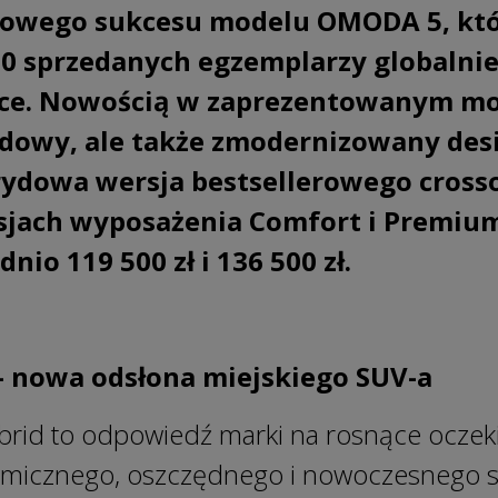
owego sukcesu modelu OMODA 5, któ
00 sprzedanych egzemplarzy globalnie
sce. Nowością w zaprezentowanym mod
ydowy, ale także zmodernizowany desi
rydowa wersja bestsellerowego cross
sjach wyposażenia Comfort i Premium
io 119 500 zł i 136 500 zł.
 nowa odsłona miejskiego SUV-a
d to odpowiedź marki na rosnące oczek
amicznego, oszczędnego i nowoczesnego