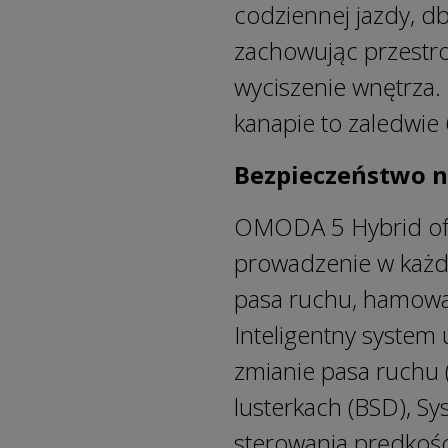
codziennej jazdy, db
zachowując przestr
wyciszenie wnętrza.
kanapie to zaledwie
Bezpieczeństwo n
OMODA 5 Hybrid ofe
prowadzenie w każdy
pasa ruchu, hamowan
Inteligentny system 
zmianie pasa ruchu
lusterkach (BSD), S
sterowania prędkośc