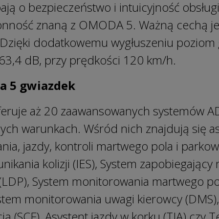
ają o bezpieczeństwo i intuicyjność obsług
onność znaną z OMODA 5. Ważną cechą jes
 Dzięki dodatkowemu wygłuszeniu poziom g
 63,4 dB, przy prędkości 120 km/h.
a 5 gwiazdek
ruje aż 20 zaawansowanych systemów AD
ch warunkach. Wśród nich znajdują się as
ia, jazdy, kontroli martwego pola i parkow
unikania kolizji (IES), System zapobiegający
 (LDP), System monitorowania martwego po
ystem monitorowania uwagi kierowcy (DMS),
ią (SCF), Asystent jazdy w korku (TJA) czy