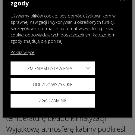
zgody
w wersji Premium producent nie
Używamy plików cookie, aby pomóc użytkownikom w
wymaga dopłaty za lakier ani nadwozie
sprawnej nawigacji i wykonywaniu określonych funkcji.
Szczegółowe informacje na temat wszystkich plików
lakierowane w dwóch kolorach.
cookie odpowiadających poszczególnym kategoriom
zgody znajdują się poniżej.
Pokaż więcej
Obie wersje wyposażenia dostępne są
ZMIENIAM USTAWIENIA
z systemem obsługi głosowej Hello
OMODA, za pomocą którego
ODRZUĆ WSZYSTKIE
pasażerowie mogą m. in. otworzyć
ZGADZAM SIĘ
okna, okno dachowe, ustawić
temperaturę układu klimatyzacji.
Wyjątkową atmosferę kabiny podkreśli