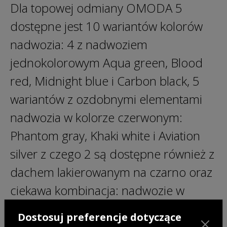
Dla topowej odmiany OMODA 5
dostępne jest 10 wariantów kolorów
nadwozia: 4 z nadwoziem
jednokolorowym Aqua green, Blood
red, Midnight blue i Carbon black, 5
wariantów z ozdobnymi elementami
nadwozia w kolorze czerwonym:
Phantom gray, Khaki white i Aviation
silver z czego 2 są dostępne również z
dachem lakierowanym na czarno oraz
ciekawa kombinacja: nadwozie w
kolorze Aqua green z dachem w
Dostosuj preferencje dotyczące
białym odcieniu Khaki white. Również