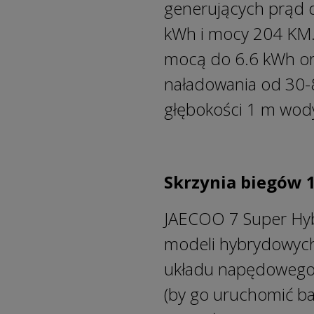
generujących prąd 
kWh i mocy 204 KM.
mocą do 6.6 kWh or
naładowania od 30-8
głębokości 1 m wody
Skrzynia biegów 
JAECOO 7 Super Hyb
modeli hybrydowych
układu napędowego: e
(by go uruchomić ba