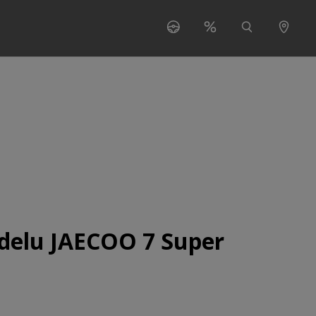
s"
 for "O nas"
delu JAECOO 7 Super