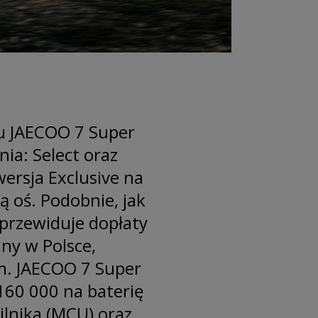
lu JAECOO 7 Super
ia: Select oraz
wersja Exclusive na
ą oś. Podobnie, jak
przewiduje dopłaty
ny w Polsce,
m. JAECOO 7 Super
 160 000 na baterię
ilnika (MCU) oraz