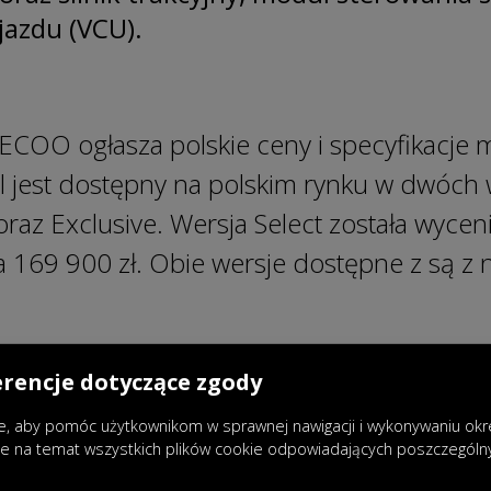
jazdu (VCU).
OO ogłasza polskie ceny i specyfikacje
 jest dostępny na polskim rynku w dwóch 
raz Exclusive. Wersja Select została wycen
na 169 900 zł. Obie wersje dostępne z są 
erencje dotyczące zgody
ologia Super Hybrid System: Super H
, aby pomóc użytkownikom w sprawnej nawigacji i wykonywaniu okreś
je na temat wszystkich plików cookie odpowiadających poszczegól
rid to pierwszy model oferowany w Polsc