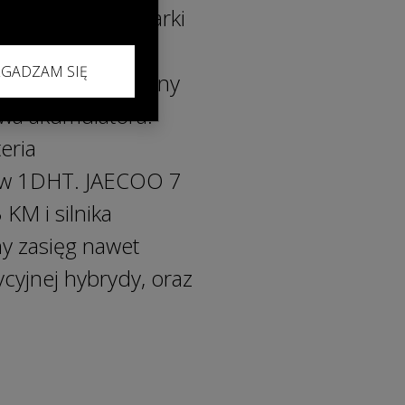
ez inżynierów marki
 spalinowych z
ZGADZAM SIĘ
ajności, zwiększony
twa akumulatora.
teria
gów 1DHT. JAECOO 7
KM i silnika
ny zasięg nawet
ycyjnej hybrydy, oraz