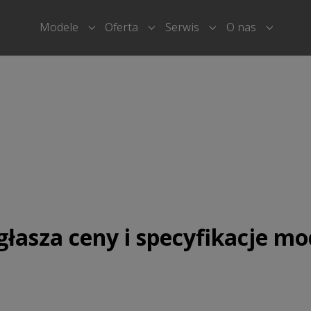
Modele
Oferta
Serwis
O nas
Submenu for "Modele"
Submenu for "Oferta"
Submenu for "Serwi
Submenu
sza ceny i specyfikacje mo