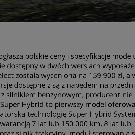
asza polskie ceny i specyfikacje mode
ie dostępny w dwóch wersjach wyposażen
elect została wyceniona na 159 900 zł, a 
rsje dostępne z są z napędem na przedni
 z silnikiem benzynowym, producent nie 
7 Super Hybrid to pierwszy model oferowa
torską technologię Super Hybrid Syste
gwarancją 7 lat lub 150 000 km, 8 lat lub
raz silnik trakcyjny, moduł sterowania s