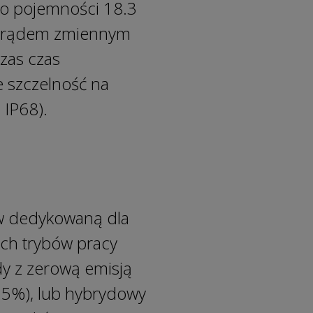
 o pojemności 18.3
a prądem zmiennym
zas czas
e szczelność na
 IP68).
w dedykowaną dla
ch trybów pracy
dy z zerową emisją
25%), lub hybrydowy