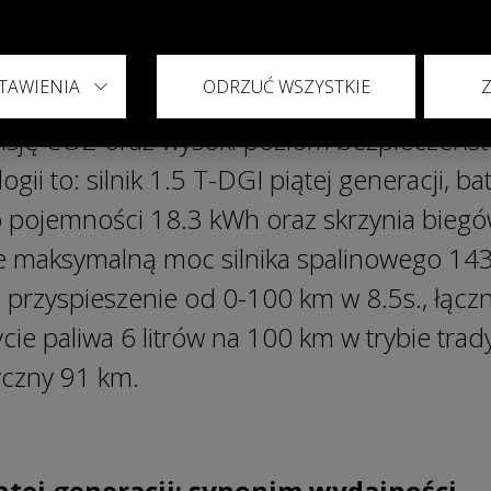
gię Super Hybrid System, opracowaną prz
stem Super Hybrid łączy zalety pojazdów
TAWIENIA
ODRZUĆ WSZYSTKIE
 elektrycznych, oferując nowy poziom wyd
isję CO2 oraz wysoki poziom bezpieczeńs
logii to: silnik 1.5 T-DGI piątej generacji, ba
 pojemności 18.3 kWh oraz skrzynia bie
e maksymalną moc silnika spalinowego 143 
 przyspieszenie od 0-100 km w 8.5s., łącz
cie paliwa 6 litrów na 100 km w trybie trad
ryczny 91 km.
piątej generacji: synonim wydajności