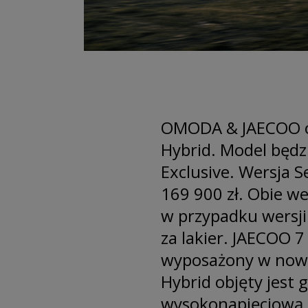
OMODA & JAECOO ogł
Hybrid. Model będz
Exclusive. Wersja S
169 900 zł. Obie we
w przypadku wersji
za lakier. JAECOO 
wyposażony w nowa
Hybrid objęty jest 
wysokonapięciową o