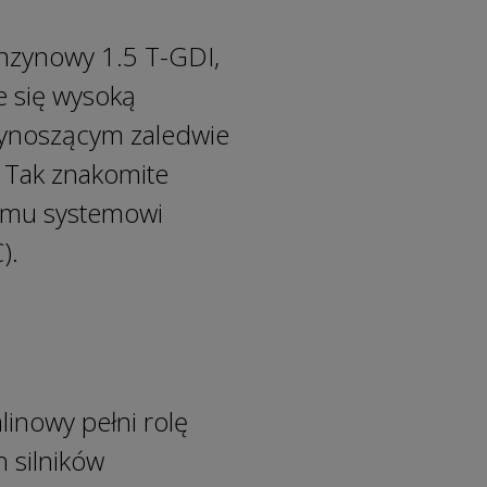
enzynowy 1.5 T-GDI,
 się wysoką
wynoszącym zaledwie
. Tak znakomite
tnemu systemowi
C).
inowy pełni rolę
 silników