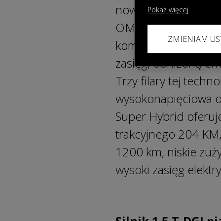
nowatorską technolo
Pokaż więcej
OMODA & JAECOO. Sy
ZMIENIAM US
komfortem jazdy aut
zasięg, obniżoną em
Trzy filary tej techno
wysokonapięciowa o
Super Hybrid oferuj
trakcyjnego 204 KM,
1200 km, niskie zuży
wysoki zasięg elekt
Silnik 1.5 T-DGI 