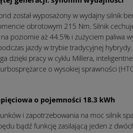
id został wyposażony w wydajny silnik b
mencie obrotowym 215 Nm. Silnik cechuje
 na poziomie aż 44.5% i zużyciem paliwa 
podczas jazdy w trybie tradycyjnej hybrydy
ąga dzięki pracy w cyklu Millera, inteligen
 turbosprężarce o wysokiej sprawności (HT
pięciowa o pojemności 18.3 kWh
unków i zapotrzebowania na moc silnik spal
ędu bądź funkcję zasilającą jeden z dwóch