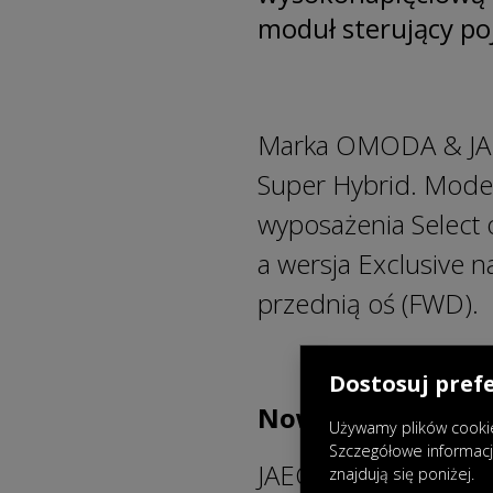
moduł sterujący po
Marka OMODA & JAEC
Super Hybrid. Model
wyposażenia Select o
a wersja Exclusive 
przednią oś (FWD).
Dostosuj pref
Nowatorska techn
Używamy plików cookie
Szczegółowe informac
JAECOO 7 Super Hyb
znajdują się poniżej.