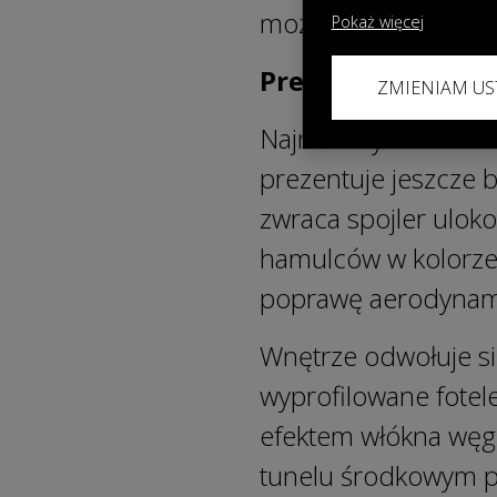
możliwości wyrażen
Pokaż więcej
Premiera sportow
ZMIENIAM US
Najnowszy model zos
prezentuje jeszcze 
zwraca spojler ulokow
hamulców w kolorze
poprawę aerodynamik
Wnętrze odwołuje s
wyprofilowane fotel
efektem włókna węg
tunelu środkowym p