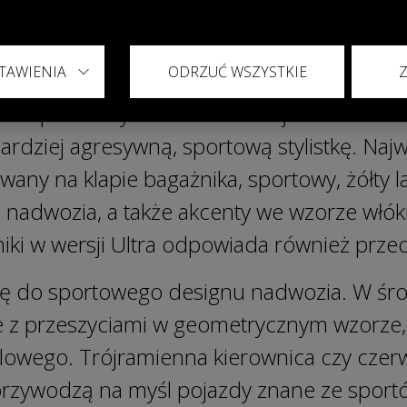
ia własnego indywidualizmu.
ej wersji OMODA 4 Ultra
TAWIENIA
ODRZUĆ WSZYSTKIE
tał pokazany również w wersji OMODA 4 Ul
bardziej agresywną, sportową stylistkę. Na
any na klapie bagażnika, sportowy, żółty lak
 nadwozia, a także akcenty we wzorze włó
i w wersji Ultra odpowiada również przedn
ię do sportowego designu nadwozia. W śr
e z przeszyciami w geometrycznym wzorze, 
lowego. Trójramienna kierownica czy czer
rzywodzą na myśl pojazdy znane ze sport