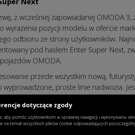
Super Next
ę, z wcześniej zapowiadanej OMODA 3, z
o wyrażenia pozycji modelu w ofercie mark
nego odbioru ze strony użytkowników. Na
entowany pod hasłem Enter Super Next, z
ę pojazdów OMODA.
esowanie przede wszystkim nową, futurysty
 wyprowadzone, proste linie nadwozia. Jes
 designem zmierza w kierunku odwołań d
erencje dotyczące zgody
ogii, sci-fi czy gamingu. Przednie, podwój
, aby pomóc użytkownikom w sprawnej nawigacji i wykonywaniu okreś
nadwozia oraz tylne światła w kształcie błysk
je na temat wszystkich plików cookie odpowiadających poszczegól
eń, OMODA 4 kierowana jest do odbiorców