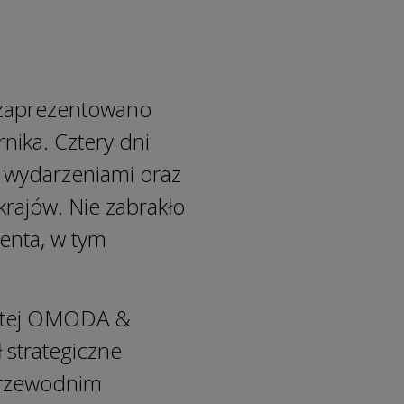
 zaprezentowano
ika. Cztery dni
 wydarzeniami oraz
rajów. Nie zabrakło
enta, w tym
zystej OMODA &
 strategiczne
przewodnim