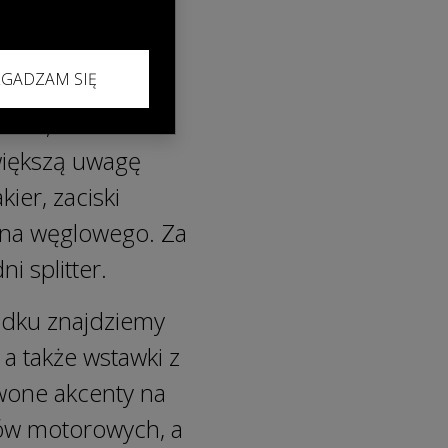
ZGADZAM SIĘ
tra, która
jwiększą uwagę
ier, zaciski
kna węglowego. Za
i splitter.
odku znajdziemy
a także wstawki z
wone akcenty na
ów motorowych, a