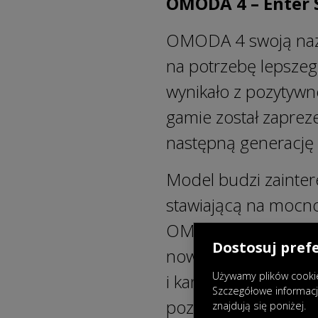
OMODA 4 – Enter 
OMODA 4 swoją nazw
na potrzebę lepszeg
wynikało z pozytyw
gamie został zaprez
następną generacj
Model budzi zainter
stawiającą na mocno
OMODA, który swoim
Dostosuj pref
nowoczesnych technol
Używamy plików cookie
i kanciaste kształty 
Szczegółowe informac
pozostawiają złudz
znajdują się poniżej.