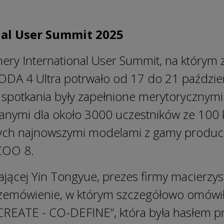
nal User Summit 2025
ery International User Summit, na którym
 4 Ultra potrwało od 17 do 21 październ
potkania były zapełnione merytorycznymi
nymi dla około 3000 uczestników ze 100 k
wych najnowszymi modelami z gamy produc
COO 8.
rającej Yin Tongyue, prezes firmy macier
zemówienie, w którym szczegółowo omówił
-CREATE - CO-DEFINE”, która była hasłem 