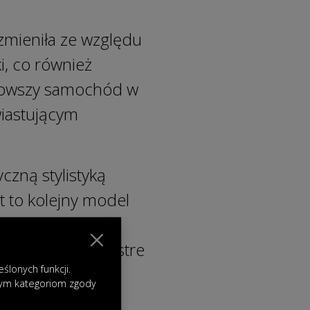
mieniła ze względu
i, co również
jnowszy samochód w
wiastującym
czną stylistyką
t to kolejny model
o świata
ne reflektory, ostre
lonych funkcji.
awicy nie
nym kategoriom zgody
 szukających