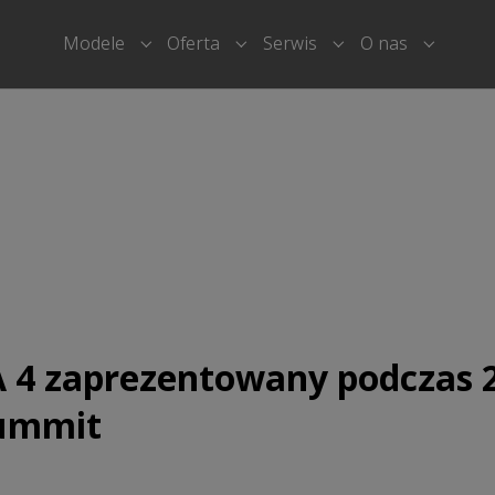
Modele
Oferta
Serwis
O nas
Submenu for "Modele"
Submenu for "Oferta"
Submenu for "Serwi
Submenu
4 zaprezentowany podczas 
Summit