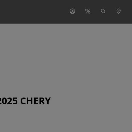
s"
 for "O nas"
2025 CHERY