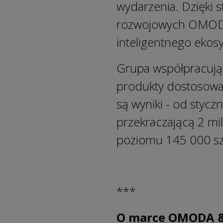
wydarzenia. Dzięki 
rozwojowych OMODA
inteligentnego ekos
Grupa współpracując
produkty dostosowa
są wyniki - od styc
przekraczającą 2 mi
poziomu 145 000 sz
***
O marce OMODA 