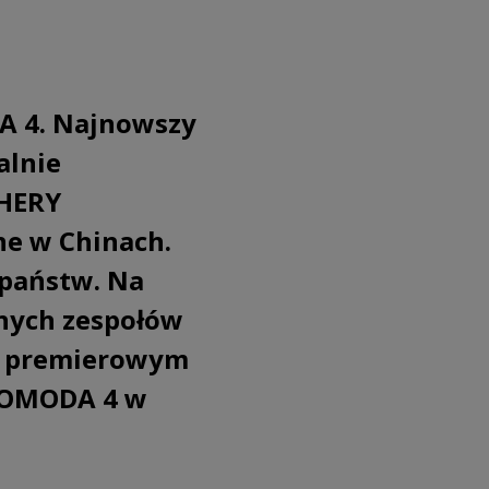
A 4. Najnowszy
alnie
CHERY
ne w Chinach.
 państw. Na
lnych zespołów
się premierowym
a OMODA 4 w