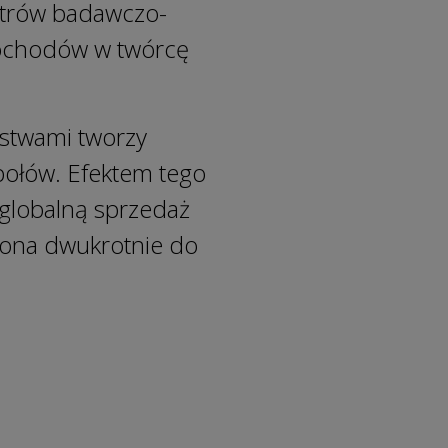
ntrów badawczo-
ochodów w twórcę
rstwami tworzy
połów. Efektem tego
 globalną sprzedaż
 ona dwukrotnie do