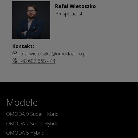
Rafał Wietoszko
PR specialist
Kontakt:
rafal.wietoszko@omodaauto.pl
+48 607 665 444
Modele
OMODA 9 Super Hybrid
OMODA 7 Super Hybrid
OMODA 5 Hybrid