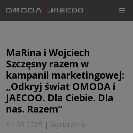
Skip to main navigation
Skip to main content
Skip to page footer
MaRina i Wojciech
Szczęsny razem w
kampanii marketingowej:
„Odkryj świat OMODA i
JAECOO. Dla Ciebie. Dla
nas. Razem”
31.03.2025
|
Wydarzenia