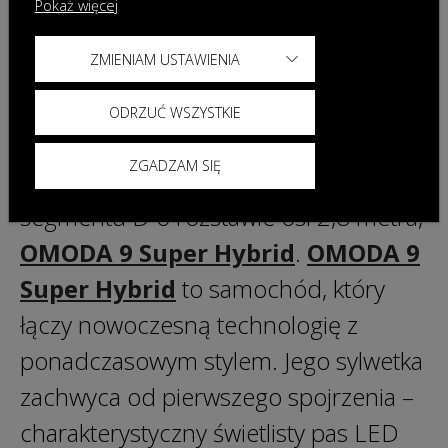
Pokaż więcej
km przebiegu.
ZMIENIAM USTAWIENIA
Kolejnym modelem, który zostanie
wprowadzony do sprzedaży na rynek
ODRZUĆ WSZYSTKIE
polski na przełomie kwietnia i maja
ZGADZAM SIĘ
tego roku jest luksusowy SUV
segmentu D o rozstawie osi 2,8 metra,
OMODA 9 Super Hybrid
.
OMODA 9
Super Hybrid
to samochód, który
łączy nowoczesną technologię z
ponadczasowym stylem. Jego sylwetka
zachwyca od pierwszego spojrzenia –
charakterystyczny świetlisty pas LED