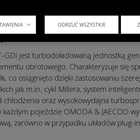
h, 18,3kWh, 18,4 kWh lub 34,5 kWh.
TAWIENIA
ODRZUĆ WSZYSTKIE
,5 T-GDi
5 T-GDi jest turbodoładowaną jednostką g
entu obrotowego. Charakteryzuje się spr
%, co osiągnięto dzięki zastosowaniu szer
ich jak m.in. cykl Millera, system inteligen
 chłodzenia oraz wysokowydajna turbosprę
 w każdym pojeździe OMODA & JAECOO w
wą, zarówno w przypadku układów plug-in o