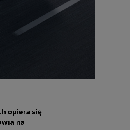
h opiera się
awia na