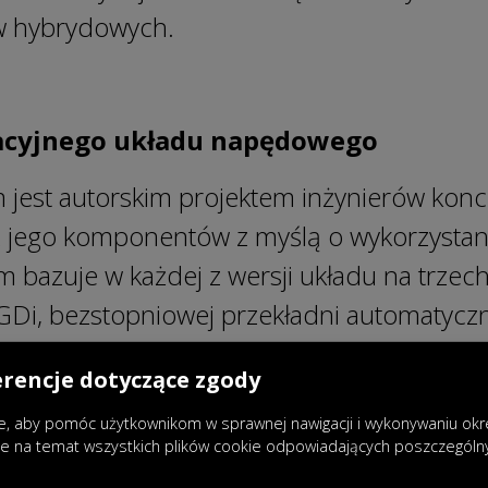
 hybrydowych.
wacyjnego układu napędowego
 jest autorskim projektem inżynierów konc
z jego komponentów z myślą o wykorzystan
bazuje w każdej z wersji układu na trzech f
i, bezstopniowej przekładni automatyczne
W każdej z wersji napędu Super Hybrid Sy
erencje dotyczące zgody
 silnik o pojemności 1,5 l. W zależności o
, aby pomóc użytkownikom w sprawnej nawigacji i wykonywaniu okreś
 być sparowany z przekładnią automatycz
je na temat wszystkich plików cookie odpowiadających poszczegól
napięciowe, które są wykorzystywane w ty