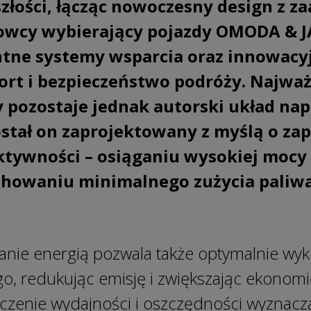
szłości, łącząc nowoczesny design z
rowcy wybierający pojazdy OMODA &
entne systemy wsparcia oraz innowacy
rt i bezpieczeństwo podróży. Najwa
 pozostaje jednak autorski układ na
ostał on zaprojektowany z myślą o za
tywności – osiąganiu wysokiej mocy
howaniu minimalnego zużycia paliwa
zanie energią pozwala także optymalnie wyk
, redukując emisję i zwiększając ekonomi
łączenie wydajności i oszczędności wyznac