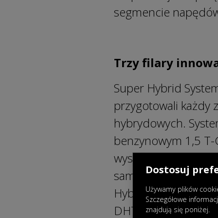
segmencie napędów
Trzy filary inno
Super Hybrid System
przygotowali każdy 
hybrydowych. System 
benzynowym 1,5 T-GD
wysokonapięciowej. 
Dostosuj pref
sam turbodoładowany
Używamy plików cookie
Hybrid System może
Szczegółowe informac
DHT. Baterie wysoko
znajdują się poniżej.