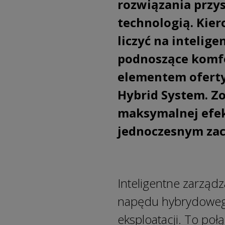
rozwiązania przy
technologią. Kie
liczyć na intelig
podnoszące komfo
elementem oferty
Hybrid System. Z
maksymalnej efek
jednoczesnym zac
Inteligentne zarząd
napędu hybrydowego
eksploatacji. To po