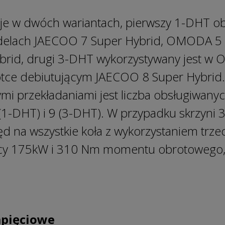
je w dwóch wariantach, pierwszy 1-DHT ob
delach JAECOO 7 Super Hybrid, OMODA 5 
rid, drugi 3-DHT wykorzystywany jest w
ótce debiutującym JAECOO 8 Super Hybrid.
 przekładaniami jest liczba obsługiwanyc
(1-DHT) i 9 (3-DHT). W przypadku skrzyni
 na wszystkie koła z wykorzystaniem trzec
cy 175kW i 310 Nm momentu obrotowego, 
apięciowe