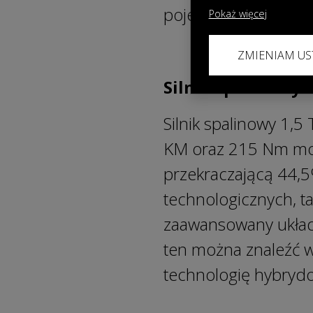
pojemność: 1,83 kW
Pokaż więcej
ZMIENIAM US
Silnik spalinowy 1
Silnik spalinowy 1,
KM oraz 215 Nm mom
przekraczającą 44,5
technologicznych, tak
zaawansowany układ
ten można znaleźć
technologię hybrydo