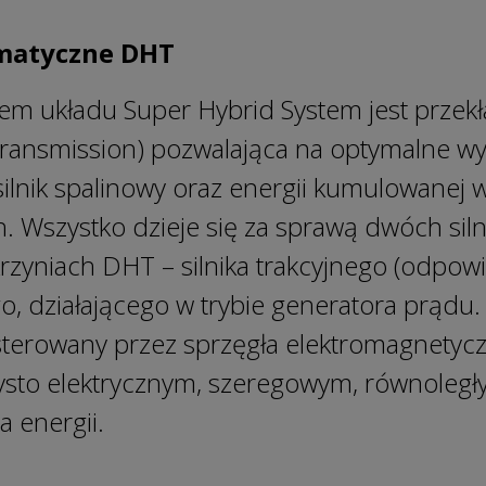
omatyczne DHT
m układu Super Hybrid System jest przek
Transmission) pozwalająca na optymalne w
ilnik spalinowy oraz energii kumulowanej
 Wszystko dzieje się za sprawą dwóch siln
zyniach DHT – silnika trakcyjnego (odpow
o, działającego w trybie generatora prądu.
terowany przez sprzęgła elektromagnetyc
ysto elektrycznym, szeregowym, równoległ
a energii.