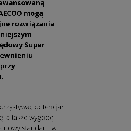
 zaawansowaną
 JAECOO mogą
jne rozwiązania
żniejszym
pędowy Super
pewnieniu
 przy
.
orzystywać potencjał
ę, a także wygodę
za nowy standard w