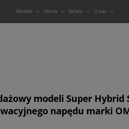
Modele
Oferta
Serwis
O nas
Submenu for "Modele"
Submenu for "Oferta"
Submenu for "Serwi
Submenu
edażowy modeli Super Hybrid
nowacyjnego napędu marki 