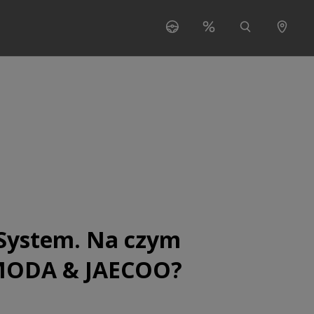
s"
 for "O nas"
 System. Na czym
OMODA & JAECOO?