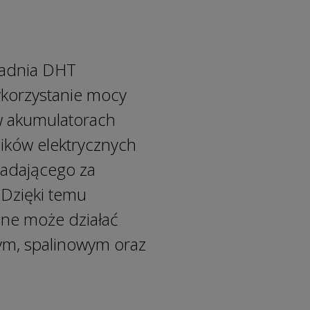
ładnia DHT
ykorzystanie mocy
 w akumulatorach
ików elektrycznych
iadającego za
 Dzięki temu
zne może działać
ym, spalinowym oraz