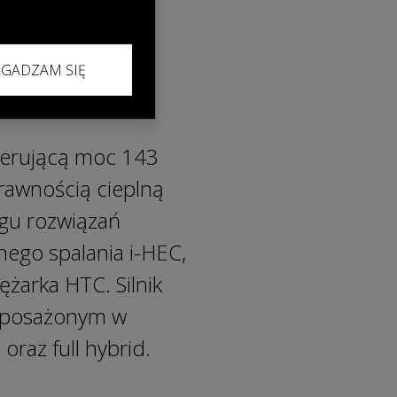
ZGADZAM SIĘ
enerującą moc 143
awnością cieplną
egu rozwiązań
tnego spalania i-HEC,
żarka HTC. Silnik
yposażonym w
raz full hybrid.