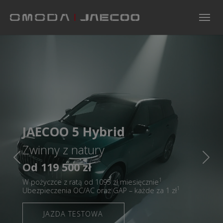
Skip to main navigation
Skip to main content
Skip to page footer
JAECOO 5 Hybrid
Zwinny z natury
Previous
Nex
Od 119 500 zł
1
W pożyczce z ratą od 1095
zł miesięcznie
1
Ubezpieczenia OC/AC oraz GAP – każde za 1 zł
JAZDA TESTOWA