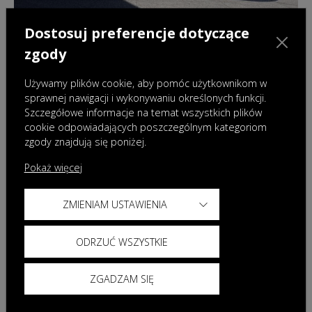
Dostosuj preferencje dotyczące
28.07.2026
|
Aktualności
zgody
Nowa OMODA 9 Super Hybrid Exclusive
Black – flagowy model w ekskluzywnej
Używamy plików cookie, aby pomóc użytkownikom w
odsłonie
sprawnej nawigacji i wykonywaniu określonych funkcji.
Szczegółowe informacje na temat wszystkich plików
cookie odpowiadających poszczególnym kategoriom
zgody znajdują się poniżej.
Pokaż więcej
ZMIENIAM USTAWIENIA
ODRZUĆ WSZYSTKIE
ZGADZAM SIĘ