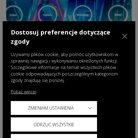
Dostosuj preferencje dotyczące
zgody
Używamy plików cookie, aby pomóc użytkownikom w
sprawnej nawigacji i wykonywaniu określonych funkcji.
Szczegółowe informacje na temat wszystkich plików
cookie odpowiadających poszczególnym kategoriom
18.12.2024
|
Wydarzenia
zgody znajdują się poniżej.
OMODA & JAECOO podsumowuje pierwsze
półrocze działalności na rynku polskim i
Pokaż więcej
zapowiada nowe modele w roku 2025
ZMIENIAM USTAWIENIA
ODRZUĆ WSZYSTKIE