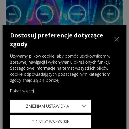
Dostosuj preferencje dotyczące
zgody
Używamy plików cookie, aby pomóc użytkownikom w
sprawnej nawigacji i wykonywaniu określonych funkcji.
Szczegółowe informacje na temat wszystkich plików
18.12.2024
|
Wydarzenia
cookie odpowiadających poszczególnym kategoriom
OMODA & JAECOO podsumowuje pierwsze
zgody znajdują się poniżej.
półrocze działalności na rynku polskim i
zapowiada nowe modele w roku 2025
Pokaż więcej
ZMIENIAM USTAWIENIA
ODRZUĆ WSZYSTKIE