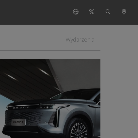
s"
 for "O nas"
Wydarzenia