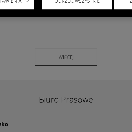
TAWIENIA
ODRZUĆ WSZYSTKIE
elegancja w świecie mody
WIĘCEJ
Biuro Prasowe
zko