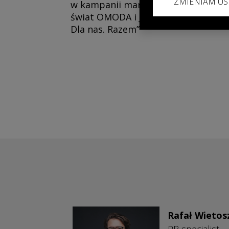
ZMIENIAM US
w kampanii marketingowej: „Odkryj
świat OMODA i JAECOO. Dla Ciebie.
Dla nas. Razem”
Rafał Wietos
PR specialist