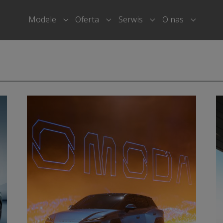
Modele
Oferta
Serwis
O nas
Submenu for "Modele"
Submenu for "Oferta"
Submenu for "Serwi
Submenu