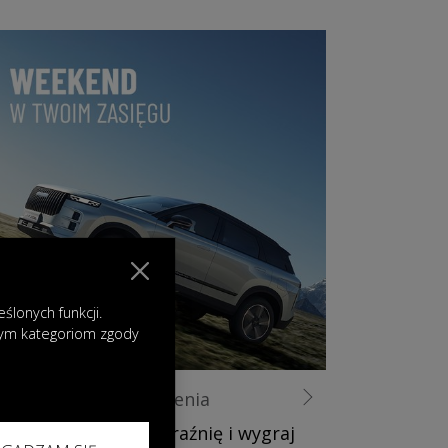
lonych funkcji.
nym kategoriom zgody
12.03.2025
|
Wydarzenia
Pobudź swoją wyobraźnię i wygraj