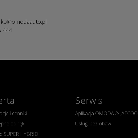
szko@omodaauto.pl
5 444
erta
Serwis
cje i cenniki
Aplikacja OMODA & JAECOO
pne od ręki
Usługi bez obaw
d SUPER HYBRID