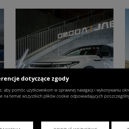
erencje dotyczące zgody
, aby pomóc użytkownikom w sprawnej nawigacji i wykonywaniu okreś
je na temat wszystkich plików cookie odpowiadających poszczegól
13.03.2025
|
Wydarzenia
OMODA & JAECOO – futurystyczna