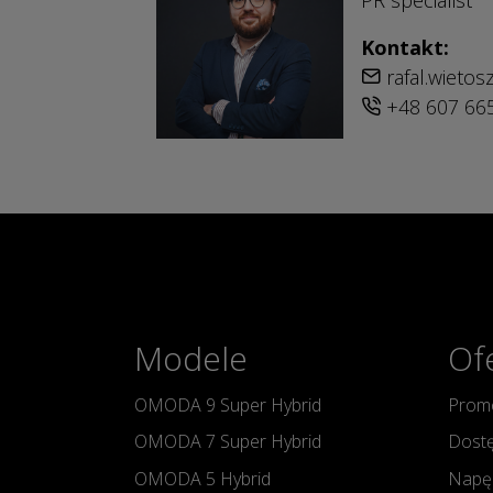
Kontakt:
rafal.wieto
+48 607 66
Modele
Of
OMODA 9 Super Hybrid
Promo
OMODA 7 Super Hybrid
Dostę
OMODA 5 Hybrid
Napę