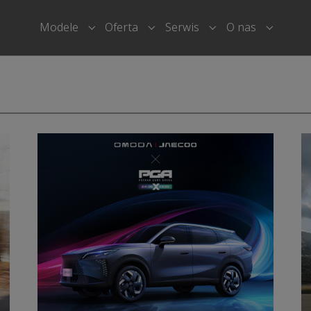
Modele
Oferta
Serwis
O nas
Submenu for "Modele"
Submenu for "Oferta"
Submenu for "Serwi
Submenu