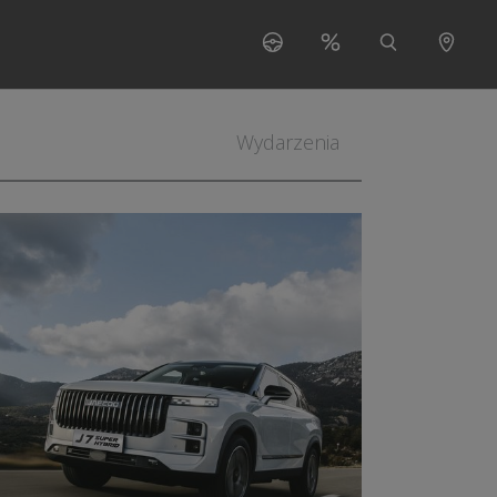
s"
 for "O nas"
Wydarzenia