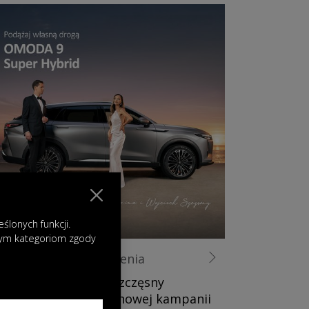
lonych funkcji.
nym kategoriom zgody
31.07.2025
|
Wydarzenia
MaRina i Wojciech Szczęsny
ponownie razem w nowej kampanii