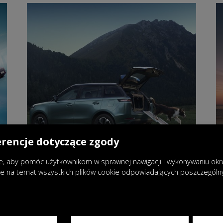
erencje dotyczące zgody
, aby pomóc użytkownikom w sprawnej nawigacji i wykonywaniu okreś
je na temat wszystkich plików cookie odpowiadających poszczegól
05.08.2025
|
Wydarzenia
Nowy JAECOO J5 redefiniuje pojęcie
podróży z pupilem – ma specjalne