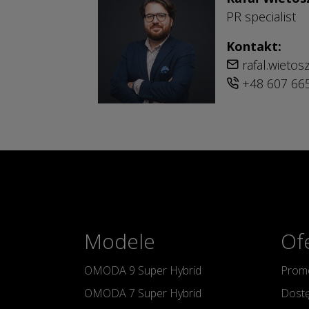
PR specialist
Kontakt:
rafal.wieto
+48 607 66
Modele
Of
OMODA 9 Super Hybrid
Promo
OMODA 7 Super Hybrid
Dostę