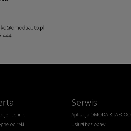
szko@omodaauto.pl
5 444
erta
Serwis
cje i cenniki
Aplikacja OMODA & JAECOO
pne od ręki
Usługi bez obaw