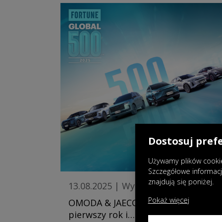
Dostosuj pref
Używamy plików cookie
Szczegółowe informac
znajdują się poniżej.
13.08.2025
|
Wydarzenia
Pokaż więcej
OMODA & JAECOO świętuje
pierwszy rok i… globalne,