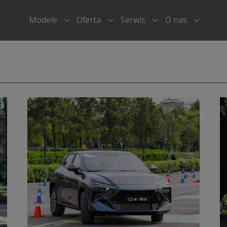
Modele
Oferta
Serwis
O nas
Submenu for "Modele"
Submenu for "Oferta"
Submenu for "Serwi
Submenu