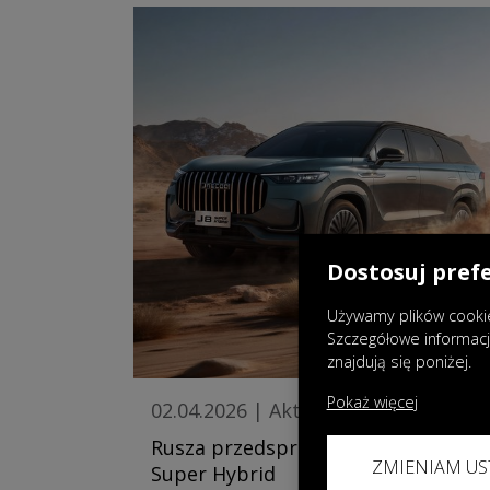
Dostosuj pref
Używamy plików cookie
Szczegółowe informac
znajdują się poniżej.
Pokaż więcej
02.04.2026
|
Aktualności
Rusza przedsprzedaż JAECOO 8
ZMIENIAM US
Super Hybrid