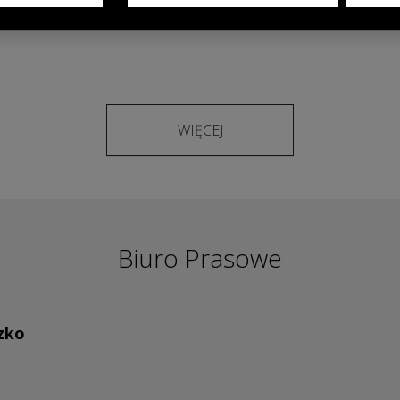
modelach OMODA & JAECOO
WIĘCEJ
Biuro Prasowe
zko