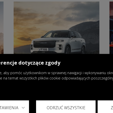
erencje dotyczące zgody
, aby pomóc użytkownikom w sprawnej nawigacji i wykonywaniu okreś
je na temat wszystkich plików cookie odpowiadających poszczegól
31.03.2026
|
Aktualności
Realne oszczędności dzięki
TAWIENIA
ODRZUĆ WSZYSTKIE
napędowi Super Hybrid System w