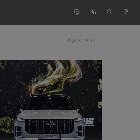
s"
 for "O nas"
Wydarzenia