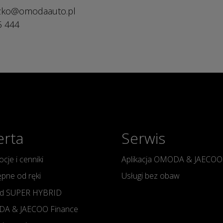
szko@omodaauto.pl
5 444
erta
Serwis
cje i cenniki
Aplikacja OMODA & JAECOO
pne od ręki
Usługi bez obaw
d SUPER HYBRID
A & JAECOO Finance