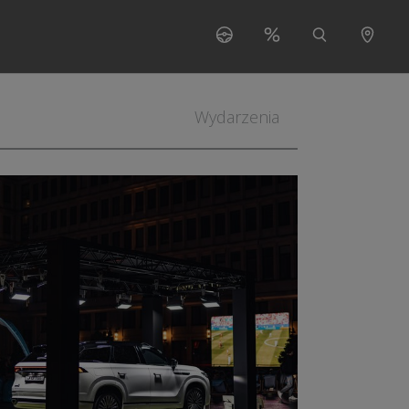
s"
 for "O nas"
Wydarzenia