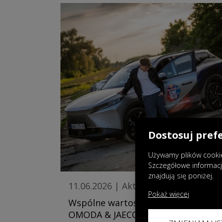
Dostosuj pref
Używamy plików cookie
Szczegółowe informac
znajdują się poniżej.
11.06.2026
|
Aktualności
Pokaż więcej
Wspólne wartości i energia –
OMODA & JAECOO oficjalnym