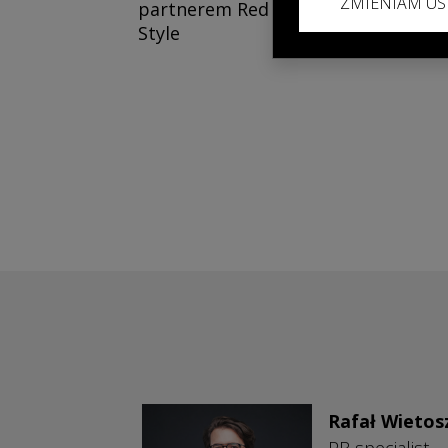
ZMIENIAM US
partnerem Red Bull Dance Your
Style
Rafał Wietos
PR specialist