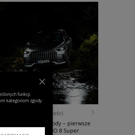
lonych funkcji.
nym kategoriom zgody
28.05.2026
|
Aktualności
Nowy wymiar przygody – pierwsze
jazdy testowe JAECOO 8 Super