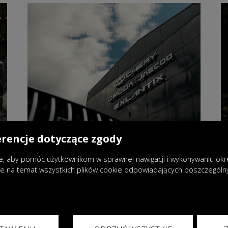
erencje dotyczące zgody
, aby pomóc użytkownikom w sprawnej nawigacji i wykonywaniu okreś
je na temat wszystkich plików cookie odpowiadających poszczegól
03.06.2026
|
Aktualności
Nowy etap rozwoju OMODA &
JAECOO w Europie.