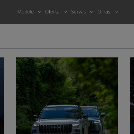
Modele
Oferta
Serwis
O nas
Submenu for "Modele"
Submenu for "Oferta"
Submenu for "Serwi
Submenu