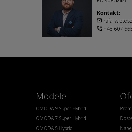
Kontakt:
rafal.wieto
+48 607 66
Modele
Of
OMODA 9 Super Hybrid
Promo
OMODA 7 Super Hybrid
Dostę
OMODA 5 Hybrid
Napę