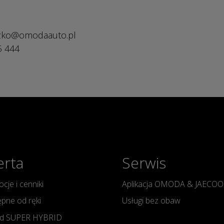
szko@omodaauto.pl
5 444
erta
Serwis
cje i cenniki
Aplikacja OMODA & JAECOO
pne od ręki
Usługi bez obaw
d SUPER HYBRID