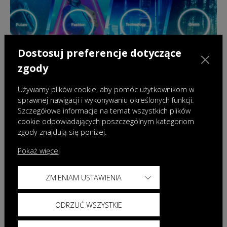
Dostosuj preferencje dotyczące
zgody
Używamy plików cookie, aby pomóc użytkownikom w
sprawnej nawigacji i wykonywaniu określonych funkcji.
Szczegółowe informacje na temat wszystkich plików
cookie odpowiadających poszczególnym kategoriom
18.12.2024
|
Wydarzenia
zgody znajdują się poniżej.
OMODA & JAECOO podsumowuje pierwsze
półrocze działalności na rynku polskim i
Pokaż więcej
zapowiada nowe modele w roku 2025
ZMIENIAM USTAWIENIA
ODRZUĆ WSZYSTKIE