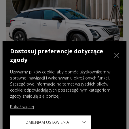
Dostosuj preferencje dotyczące
zgody
Używamy plików cookie, aby pomóc użytkownikom w
sprawnej nawigacji i wykonywaniu określonych funkcji.
Szczegółowe informacje na temat wszystkich plików
21.08.2025
|
Wydarzenia
cookie odpowiadających poszczególnym kategoriom
zgody znajdują się poniżej.
OMODA na fali wznoszącej w segmencie
pojazdów zelektryfikowanych – nowy
Pokaż więcej
model hybrydowy już tej jesieni w Polsce
ZMIENIAM USTAWIENIA