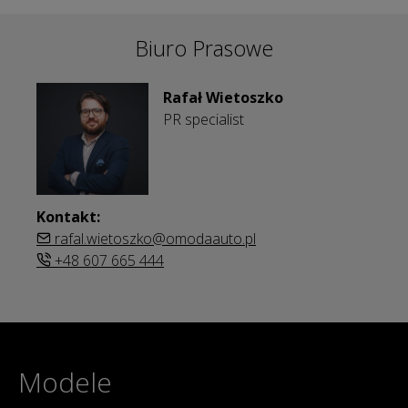
Biuro Prasowe
Rafał Wietoszko
PR specialist
Kontakt:
rafal.wietoszko@omodaauto.pl
+48 607 665 444
Modele