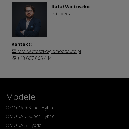
Rafał Wietoszko
PR specialist
Kontakt:
rafal.wietoszko@omodaauto.pl
+48 607 665 444
Modele
OMODA 9 Super Hybrid
OMODA 7 Super Hybrid
OMODA 5 Hybrid