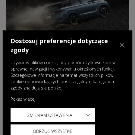
Dostosuj preferencje dotyczące
zgody
Używamy plików cookie, aby pomóc użytkownikom w
sprawnej nawigacji i wykonywaniu określonych funkcji.
Szczegółowe informacje na temat wszystkich plików
18.02.2026
|
Aktualności
cookie odpowiadających poszczególnym kategoriom
zgody znajdują się poniżej.
OMODA & JAECOO Polska kontynuuje
współpracę z MaRiną i Wojciechem
Pokaż więcej
Szczęsnym realizując nową kampanię
ZMIENIAM USTAWIENIA
ODRZUĆ WSZYSTKIE