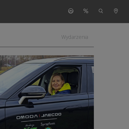
s"
 for "O nas"
Wydarzenia