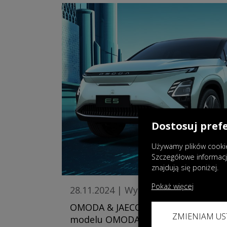
Dostosuj pref
Używamy plików cookie
Szczegółowe informac
znajdują się poniżej.
Pokaż więcej
28.11.2024
|
Wydarzenia
OMODA & JAECOO ogłasza ceny
ZMIENIAM US
modelu OMODA E5 z silnikiem