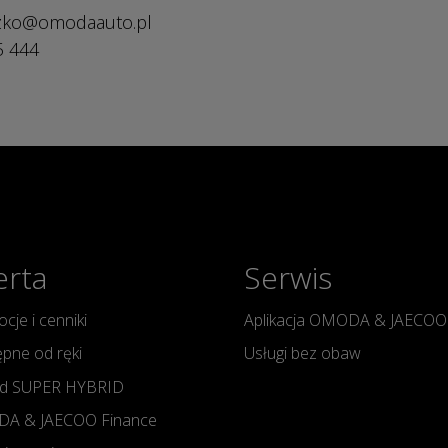
szko@omodaauto.pl
5 444
erta
Serwis
cje i cenniki
Aplikacja OMODA & JAECOO
pne od ręki
Usługi bez obaw
d SUPER HYBRID
A & JAECOO Finance