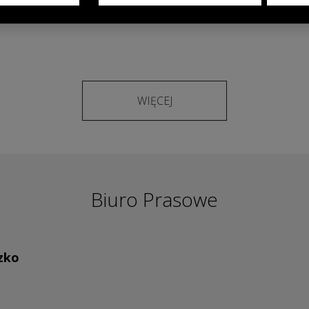
JAECOO 7
WIĘCEJ
Biuro Prasowe
zko