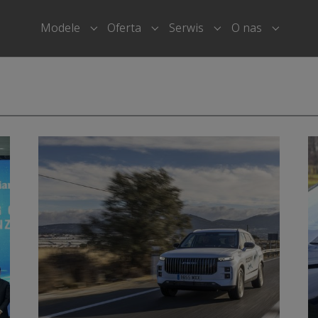
Modele
Oferta
Serwis
O nas
Submenu for "Modele"
Submenu for "Oferta"
Submenu for "Serwi
Submenu