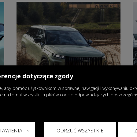
erencje dotyczące zgody
, aby pomóc użytkownikom w sprawnej nawigacji i wykonywaniu okreś
je na temat wszystkich plików cookie odpowiadających poszczegól
27.09.2024
|
Wydarzenia
OMODA & JAECOO Polska ogłasza
TAWIENIA
ODRZUĆ WSZYSTKIE
ceny i specyfikacje nowego SUV-a