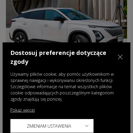
Dostosuj preferencje dotyczące
zgody
Używamy plików cookie, aby pomóc użytkownikom w
sprawnej nawigacji i wykonywaniu określonych funkcji.
Szczegółowe informacje na temat wszystkich plików
21.08.2025
|
Wydarzenia
cookie odpowiadających poszczególnym kategoriom
zgody znajdują się poniżej.
OMODA na fali wznoszącej w segmencie
pojazdów zelektryfikowanych – nowy
Pokaż więcej
model hybrydowy już tej jesieni w Polsce
ZMIENIAM USTAWIENIA