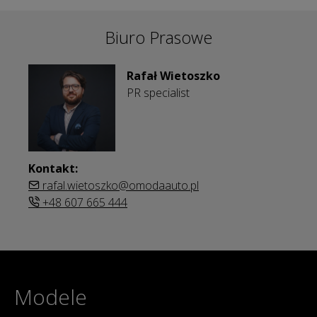
Biuro Prasowe
Rafał Wietoszko
PR specialist
Kontakt:
rafal.wietoszko@omodaauto.pl
+48 607 665 444
Modele