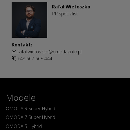
Rafał Wietoszko
PR specialist
Kontakt:
rafal.wietoszko@omodaauto.pl
+48 607 665 444
Modele
OMODA 9 Super Hybrid
OMODA 7 Super Hybrid
OMODA 5 Hybrid