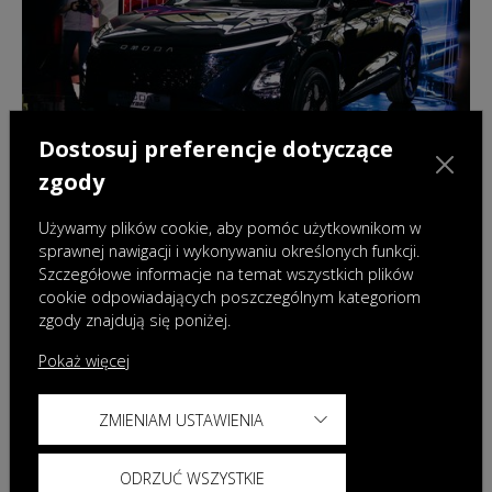
Dostosuj preferencje dotyczące
zgody
Używamy plików cookie, aby pomóc użytkownikom w
sprawnej nawigacji i wykonywaniu określonych funkcji.
Szczegółowe informacje na temat wszystkich plików
07.10.2025
|
Wydarzenia
cookie odpowiadających poszczególnym kategoriom
zgody znajdują się poniżej.
Rok OMODA & JAECOO w Polsce –
wyróżnieni dealerzy, nowe modele i plany
Pokaż więcej
marki na rok 2026
ZMIENIAM USTAWIENIA
ODRZUĆ WSZYSTKIE