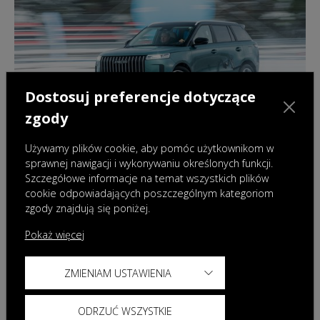
Dostosuj preferencje dotyczące
zgody
Używamy plików cookie, aby pomóc użytkownikom w
sprawnej nawigacji i wykonywaniu określonych funkcji.
Szczegółowe informacje na temat wszystkich plików
cookie odpowiadających poszczególnym kategoriom
zgody znajdują się poniżej.
02.12.2025
|
Aktualności
Pokaż więcej
Najnowsze modele OMODA & JAECOO
podczas zimowych jazd testowych
ZMIENIAM USTAWIENIA
ODRZUĆ WSZYSTKIE