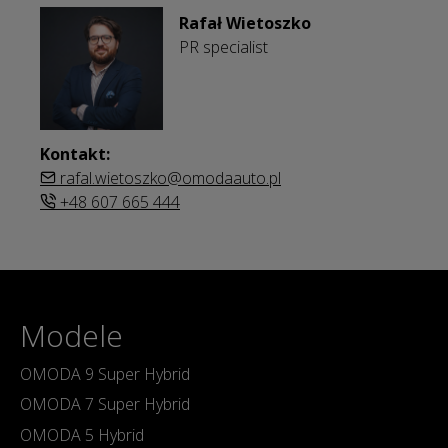
Rafał Wietoszko
PR specialist
Kontakt:
rafal.wietoszko@omodaauto.pl
+48 607 665 444
Modele
OMODA 9 Super Hybrid
OMODA 7 Super Hybrid
OMODA 5 Hybrid