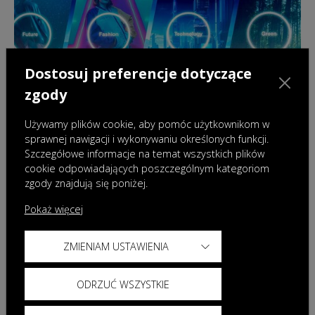
Dostosuj preferencje dotyczące
zgody
Używamy plików cookie, aby pomóc użytkownikom w
sprawnej nawigacji i wykonywaniu określonych funkcji.
Szczegółowe informacje na temat wszystkich plików
cookie odpowiadających poszczególnym kategoriom
18.12.2024
|
Wydarzenia
zgody znajdują się poniżej.
OMODA & JAECOO podsumowuje pierwsze
półrocze działalności na rynku polskim i
Pokaż więcej
zapowiada nowe modele w roku 2025
ZMIENIAM USTAWIENIA
ODRZUĆ WSZYSTKIE