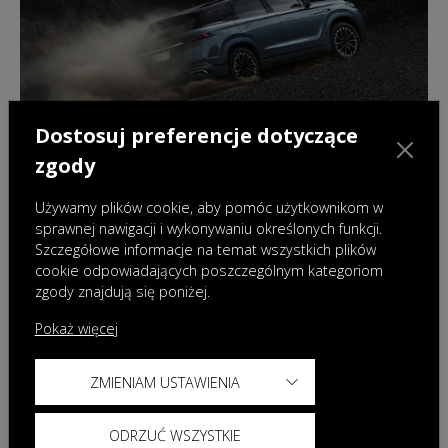
Dostosuj preferencje dotyczące
zgody
Używamy plików cookie, aby pomóc użytkownikom w
sprawnej nawigacji i wykonywaniu określonych funkcji.
Szczegółowe informacje na temat wszystkich plików
18.02.2026
|
Aktualności
cookie odpowiadających poszczególnym kategoriom
zgody znajdują się poniżej.
OMODA & JAECOO Polska kontynuuje
współpracę z MaRiną i Wojciechem
Pokaż więcej
Szczęsnym realizując nową kampanię
ZMIENIAM USTAWIENIA
ODRZUĆ WSZYSTKIE