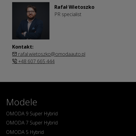
Rafał Wietoszko
PR specialist
Kontakt:
rafal.wietoszko@omodaauto.pl
+48 607 665 444
Modele
OMODA 9 Super Hybrid
OMODA 7 Super Hybrid
OMODA 5 Hybrid