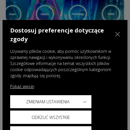
Dostosuj preferencje dotyczące
zgody
Używamy plików cookie, aby pomóc użytkownikom w
sprawnej nawigacji i wykonywaniu określonych funkcji.
Szczegółowe informacje na temat wszystkich plików
cookie odpowiadających poszczególnym kategoriom
18.12.2024
|
Wydarzenia
zgody znajdują się poniżej.
OMODA & JAECOO podsumowuje pierwsze
półrocze działalności na rynku polskim i
Pokaż więcej
zapowiada nowe modele w roku 2025
ZMIENIAM USTAWIENIA
ODRZUĆ WSZYSTKIE