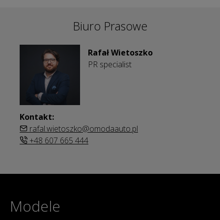
Biuro Prasowe
Rafał Wietoszko
PR specialist
Kontakt:
rafal.wietoszko@omodaauto.pl
+48 607 665 444
Modele