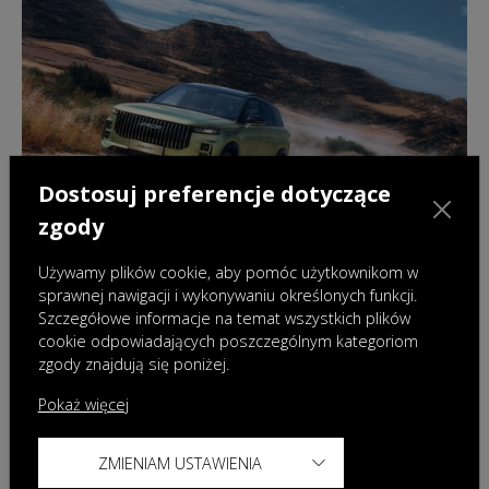
Dostosuj preferencje dotyczące
zgody
Używamy plików cookie, aby pomóc użytkownikom w
sprawnej nawigacji i wykonywaniu określonych funkcji.
Szczegółowe informacje na temat wszystkich plików
cookie odpowiadających poszczególnym kategoriom
10.04.2025
|
Wydarzenia
zgody znajdują się poniżej.
OMODA & JAECOO z rekordowym startem
Pokaż więcej
roku – imponujące wyniki sprzedaży w
Polsce w pierwszym kwartale 2025
ZMIENIAM USTAWIENIA