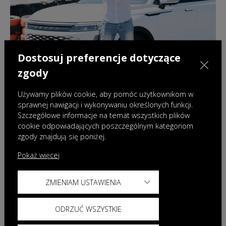
Dostosuj preferencje dotyczące
zgody
Używamy plików cookie, aby pomóc użytkownikom w
sprawnej nawigacji i wykonywaniu określonych funkcji.
Szczegółowe informacje na temat wszystkich plików
24.06.2025
|
Wydarzenia
cookie odpowiadających poszczególnym kategoriom
zgody znajdują się poniżej.
Jazdy testowe OMODA 9 Super Hybrid – na
asfalcie i w warunkach off-roadowych
Pokaż więcej
ZMIENIAM USTAWIENIA
ODRZUĆ WSZYSTKIE