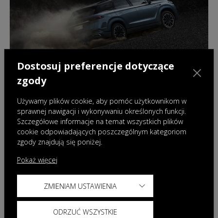
Dostosuj preferencje dotyczące
zgody
Używamy plików cookie, aby pomóc użytkownikom w
sprawnej nawigacji i wykonywaniu określonych funkcji.
Szczegółowe informacje na temat wszystkich plików
18.02.2026
|
Aktualności
cookie odpowiadających poszczególnym kategoriom
zgody znajdują się poniżej.
OMODA & JAECOO Polska kontynuuje
współpracę z MaRiną i Wojciechem
Pokaż więcej
Szczęsnym realizując nową kampanię
ZMIENIAM USTAWIENIA
ODRZUĆ WSZYSTKIE