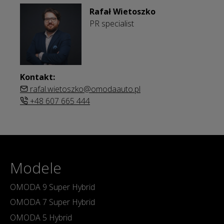
Rafał Wietoszko
PR specialist
Kontakt:
rafal.wietoszko@omodaauto.pl
+48 607 665 444
Modele
OMODA 9 Super Hybrid
OMODA 7 Super Hybrid
OMODA 5 Hybrid