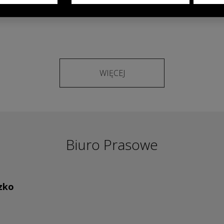
modelach OMODA & JAECOO
WIĘCEJ
Biuro Prasowe
zko