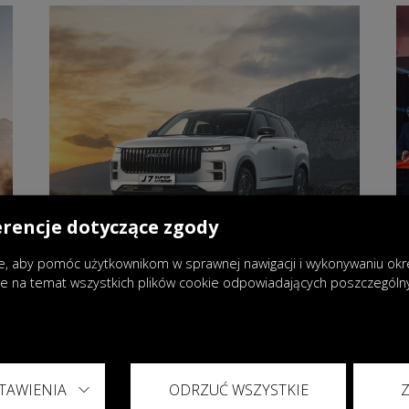
erencje dotyczące zgody
, aby pomóc użytkownikom w sprawnej nawigacji i wykonywaniu okreś
je na temat wszystkich plików cookie odpowiadających poszczegól
31.03.2026
|
Aktualności
Realne oszczędności dzięki
TAWIENIA
ODRZUĆ WSZYSTKIE
napędowi Super Hybrid System w