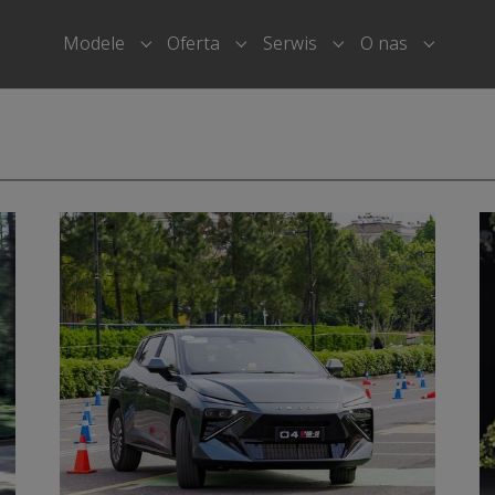
Modele
Oferta
Serwis
O nas
Submenu for "Modele"
Submenu for "Oferta"
Submenu for "Serwi
Submenu