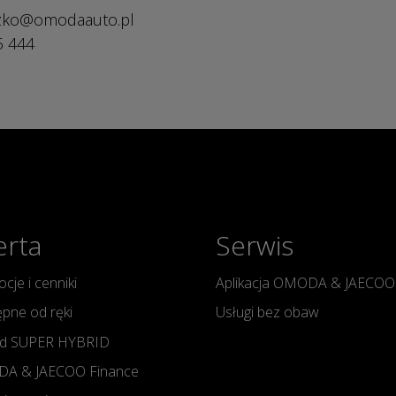
szko@omodaauto.pl
5 444
erta
Serwis
cje i cenniki
Aplikacja OMODA & JAECOO
pne od ręki
Usługi bez obaw
d SUPER HYBRID
A & JAECOO Finance