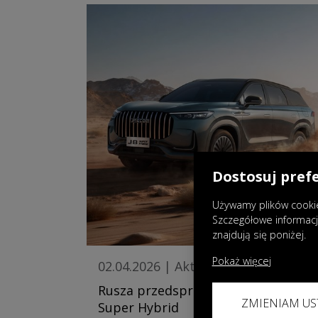
Dostosuj pref
Używamy plików cookie
Szczegółowe informac
znajdują się poniżej.
Pokaż więcej
02.04.2026
|
Aktualności
Rusza przedsprzedaż JAECOO 8
ZMIENIAM US
Super Hybrid