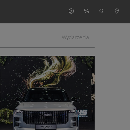
s"
 for "O nas"
Wydarzenia