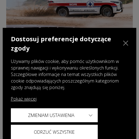
Dostosuj preferencje dotyczące
zgody
Używamy plików cookie, aby pomóc użytkownikom w
sprawnej nawigacji i wykonywaniu określonych funkcji.
Szczegółowe informacje na temat wszystkich plików
18.06.2026
|
Aktualności
cookie odpowiadających poszczególnym kategoriom
Flagowe partnerstwo OMODA & JAECOO
zgody znajdują się poniżej.
Polska i WOPR
Pokaż więcej
ZMIENIAM USTAWIENIA
ODRZUĆ WSZYSTKIE