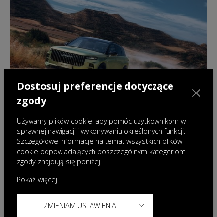
Dostosuj preferencje dotyczące
zgody
Używamy plików cookie, aby pomóc użytkownikom w
sprawnej nawigacji i wykonywaniu określonych funkcji.
Szczegółowe informacje na temat wszystkich plików
cookie odpowiadających poszczególnym kategoriom
10.04.2025
|
Wydarzenia
zgody znajdują się poniżej.
OMODA & JAECOO z rekordowym startem
Pokaż więcej
roku – imponujące wyniki sprzedaży w
Polsce w pierwszym kwartale 2025
ZMIENIAM USTAWIENIA