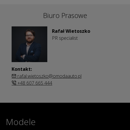
Biuro Prasowe
Rafał Wietoszko
PR specialist
Kontakt:
rafal.wietoszko@omodaauto.pl
+48 607 665 444
Modele