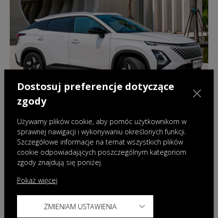
Dostosuj preferencje dotyczące
zgody
Używamy plików cookie, aby pomóc użytkownikom w
sprawnej nawigacji i wykonywaniu określonych funkcji.
Szczegółowe informacje na temat wszystkich plików
21.08.2025
|
Wydarzenia
cookie odpowiadających poszczególnym kategoriom
zgody znajdują się poniżej.
OMODA na fali wznoszącej w segmencie
pojazdów zelektryfikowanych – nowy
Pokaż więcej
model hybrydowy już tej jesieni w Polsce
ZMIENIAM USTAWIENIA