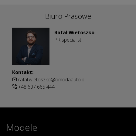
Biuro Prasowe
Rafał Wietoszko
PR specialist
Kontakt:
rafal.wietoszko@omodaauto.pl
+48 607 665 444
Modele