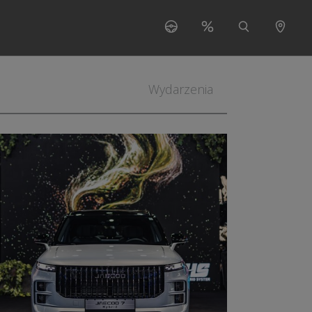
s"
 for "O nas"
Wydarzenia