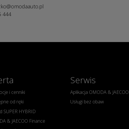
szko@omodaauto.pl
5 444
erta
Serwis
cje i cenniki
Aplikacja OMODA & JAECOO
pne od ręki
Usługi bez obaw
d SUPER HYBRID
A & JAECOO Finance