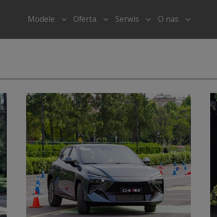
Modele
Oferta
Serwis
O nas
Submenu for "Modele"
Submenu for "Oferta"
Submenu for "Serwi
Submenu