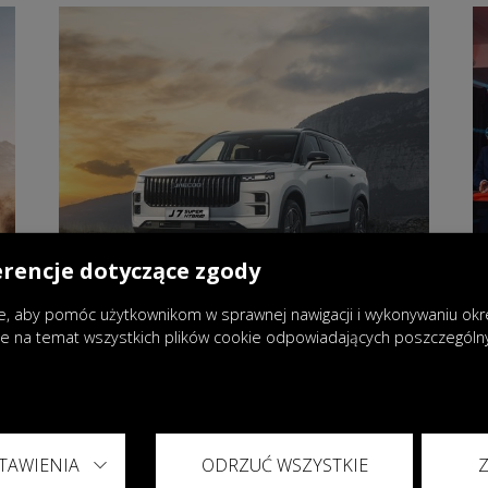
erencje dotyczące zgody
, aby pomóc użytkownikom w sprawnej nawigacji i wykonywaniu okreś
je na temat wszystkich plików cookie odpowiadających poszczegól
31.03.2026
|
Aktualności
Realne oszczędności dzięki
TAWIENIA
ODRZUĆ WSZYSTKIE
napędowi Super Hybrid System w