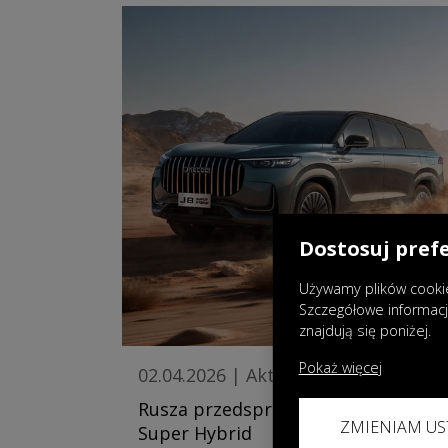
Dostosuj pref
Używamy plików cookie
Szczegółowe informac
znajdują się poniżej.
Pokaż więcej
02.04.2026
|
Aktualności
Rusza przedsprzedaż JAECOO 8
ZMIENIAM US
Super Hybrid